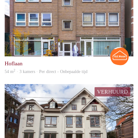
Rian
Hoflaan
2
54 m
· 3 kamers · Per direct - Onbepaalde tijd
VERHUURD