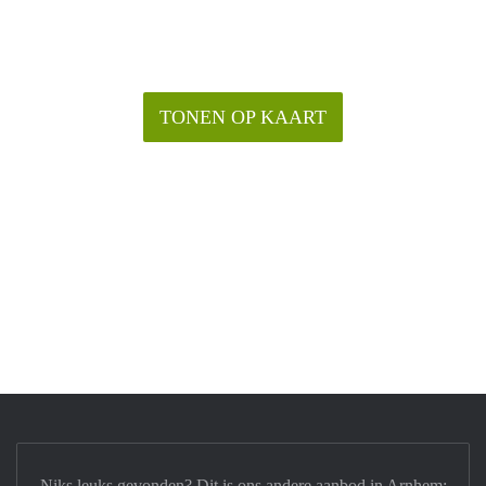
TONEN OP KAART
Niks leuks gevonden? Dit is ons andere aanbod in Arnhem: