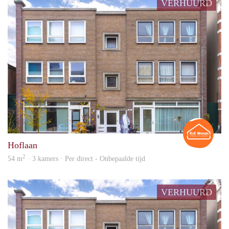
VERHUURD
Rian
Hoflaan
2
54 m
· 3 kamers · Per direct - Onbepaalde tijd
VERHUURD