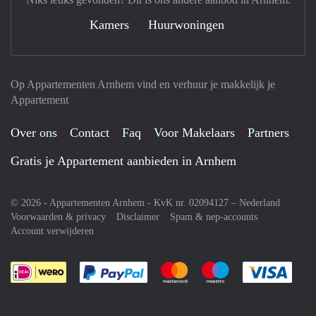
Kamers
Huurwoningen
Op Appartementen Arnhem vind en verhuur je makkelijk je
Appartement
Over ons
Contact
Faq
Voor Makelaars
Partners
Gratis je Appartement aanbieden in Arnhem
© 2026 - Appartementen Arnhem - KvK nr. 02094127 –
Nederland
Voorwaarden & privacy
Disclaimer
Spam & nep-accounts
Account verwijderen
Je rekent gemakkelijk af met Paypal
Je rekent gemakkelijk af met M
Je rekent gemakkelij
Je re