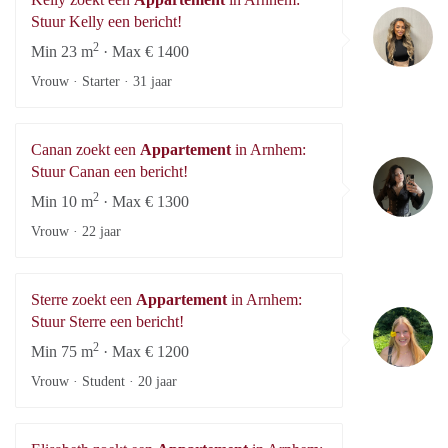
Ke
Stuur Kelly een bericht!
2
Min 23 m
· Max € 1400
Vrouw · Starter ·
31 jaar
Canan zoekt een
Appartement
in Arnhem:
Ca
Stuur Canan een bericht!
2
Min 10 m
· Max € 1300
Vrouw ·
22 jaar
Sterre zoekt een
Appartement
in Arnhem:
St
Stuur Sterre een bericht!
2
Min 75 m
· Max € 1200
Vrouw · Student ·
20 jaar