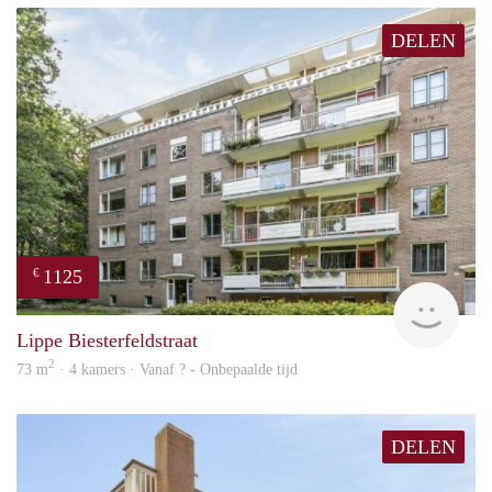
DELEN
1125
€
rent
Lippe Biesterfeldstraat
2
73 m
· 4 kamers · Vanaf ? - Onbepaalde tijd
DELEN