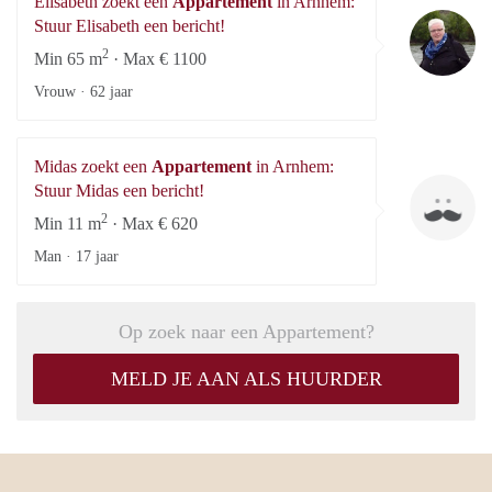
Elisabeth zoekt een
Appartement
in Arnhem:
El
Stuur Elisabeth een bericht!
2
Min 65 m
· Max € 1100
Vrouw ·
62 jaar
Midas zoekt een
Appartement
in Arnhem:
Mi
Stuur Midas een bericht!
2
Min 11 m
· Max € 620
Man ·
17 jaar
Op zoek naar een Appartement?
MELD JE AAN ALS HUURDER