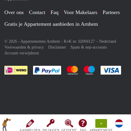
Over ons
Contact
Faq
Voor Makelaars
Partners
Gratis je Appartement aanbieden in Arnhem
© 2026 - Appartementen Arnhem - KvK nr. 02094127 –
Nederland
Voorwaarden & privacy
Disclaimer
Spam & nep-accounts
Account verwijderen
Je rekent gemakkelijk af met Paypal
Je rekent gemakkelijk af met M
Je rekent gemakkelij
Je re
+
AANMELDEN
INLOGGEN
GEZOCHT
FAQ
APPARTEMENT