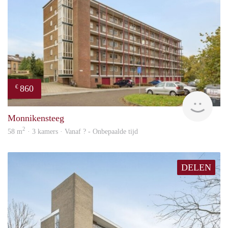
860
€
finde
Monnikensteeg
2
58 m
· 3 kamers · Vanaf ? - Onbepaalde tijd
DELEN