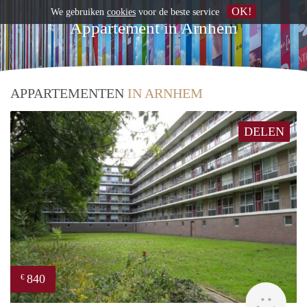
OK!
We gebruiken
cookies
voor de beste service
Appartement in Arnhem
APPARTEMENTEN
IN ARNHEM
DELEN
840
€
rent