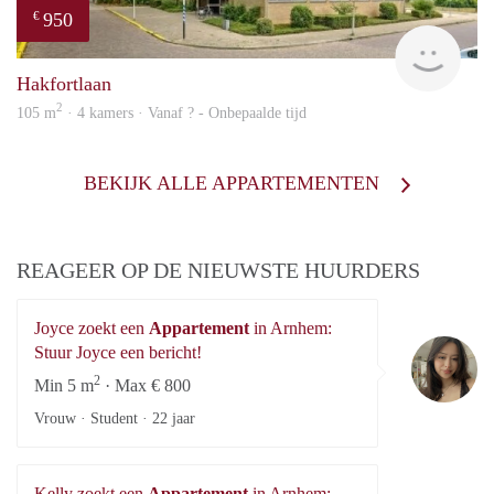
950
€
finde
Hakfortlaan
2
105 m
· 4 kamers · Vanaf ? - Onbepaalde tijd
BEKIJK ALLE APPARTEMENTEN
REAGEER OP DE NIEUWSTE HUURDERS
Joyce zoekt een
Appartement
in Arnhem:
Jo
Stuur Joyce een bericht!
2
Min 5 m
· Max € 800
Vrouw · Student ·
22 jaar
Kelly zoekt een
Appartement
in Arnhem: