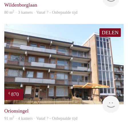
Wildenborglaan
2
80 m
· 3 kamers · Vanaf ? - Onbepaalde tijd
DELEN
870
€
rent
Orionsingel
2
91 m
· 4 kamers · Vanaf ? - Onbepaalde tijd