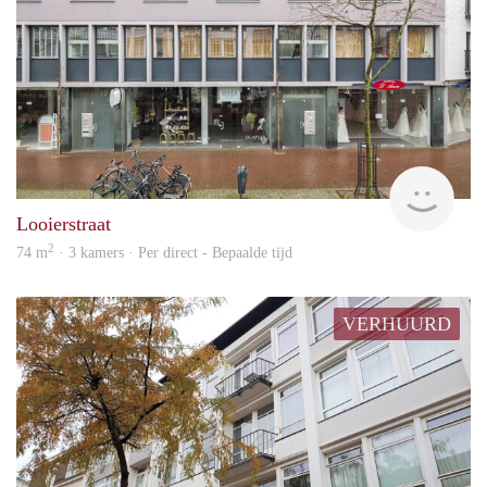
Blin
Looierstraat
2
74 m
· 3 kamers · Per direct - Bepaalde tijd
VERHUURD