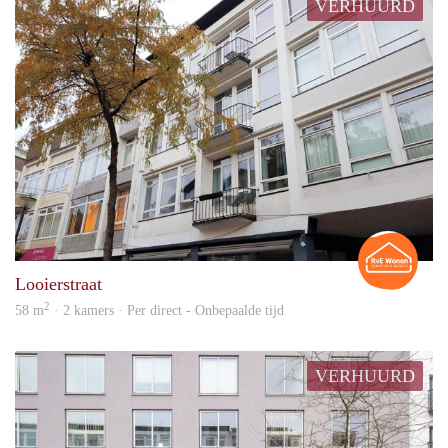
VERHUURD
Rian
Looierstraat
2
58 m
· 2 kamers · Per direct - Onbepaalde tijd
VERHUURD