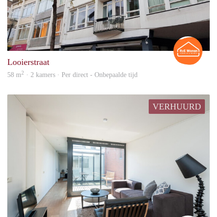
Rian
Looierstraat
2
58 m
· 2 kamers · Per direct - Onbepaalde tijd
VERHUURD