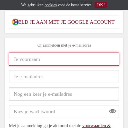
GRATIS AANMELDEN
OK!
We gebruiken
cookies
voor de beste service
MELD JE AAN MET JE GOOGLE ACCOUNT
Of aanmelden met je e-mailadres
Show
Met je aanmelding ga je akkoord met de
voorwaarden &