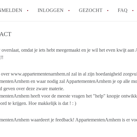
NMELDEN
INLOGGEN
GEZOCHT
FAQ
ACT
How to translate AppartementenArnhem!
Wat is AppartementenArnhem?
 overslaat, omdat je iets hebt meegemaakt en je wil het even kwijt aa
!!
Hoeveel kost het om te reageren op een 
Wat is de privacyverklaring van Appart
g over www.appartementenarnhem.nl zal in al zijn hoedanigheid zorgv
Berekent AppartementenArnhem
mentenArnhem en waar nodig zal AppartementenArnhem je op alle mog
makelaarsvergoeding/bemiddelingsvergoe
d geven over deze zware materie.
Alle veelgestelde vragen
mentenArnhem heeft voor de meeste vragen het "help" knopje ontwikke
rd te krijgen. Hoe makkelijk is dat ! : )
mentenArnhem waardeert je feedback! AppartementenArnhem is er voor