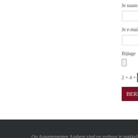
Je naam
Je e-mai
Bijlage
2 + 4 =
Op Appartementen Arnhem vind en verhuur je makkeli