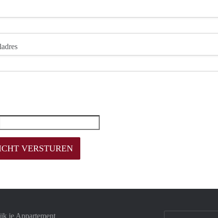
ladres
jk je Appartement