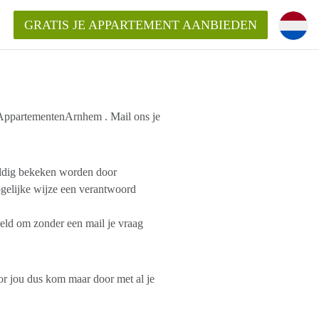
GRATIS JE APPARTEMENT AANBIEDEN
n AppartementenArnhem . Mail ons je
Appartement in Arnhem?
ementenArnhem?
uldig bekeken worden door
elijke wijze een verantwoord
ding?
ld om zonder een mail je vraag
 jou dus kom maar door met al je