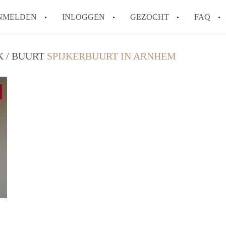
NMELDEN
INLOGGEN
GEZOCHT
FAQ
K / BUURT
SPIJKERBUURT IN ARNHEM
How to translate AppartementenArnhem!
Wat is AppartementenArnhem?
Hoeveel kost het om te reageren op een 
Wat is de privacyverklaring van Appart
Berekent AppartementenArnhem
makelaarsvergoeding/bemiddelingsvergoe
Alle veelgestelde vragen
Janneke