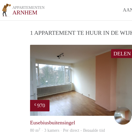
APPARTEMENTEN
AA
ARNHEM
1 APPARTEMENT TE HUUR IN DE WIJ
DELEN
970
€
Eusebiusbuitensingel
2
80 m
· 3 kamers · Per direct - Bepaalde tijd