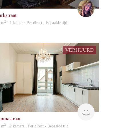
Amber
arkstraat
2
0 m
· 1 kamer · Per direct - Bepaalde tijd
VERHUURD
Beheer
mmastraat
2
8 m
· 2 kamers · Per direct - Bepaalde tijd