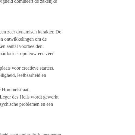
vigheid domineert de zakelijke
 een zeer dynamisch karakter. De
n en ontwikkelingen om de
 Een aantal voorbeelden:
 waardoor er opnieuw een zeer
aats voor creatieve starters.
iligheid, leefbaarheid en
de Hommelstraat.
 Leger des Heils wordt gewerkt
sychische problemen en een
rheid staat onder druk, met name