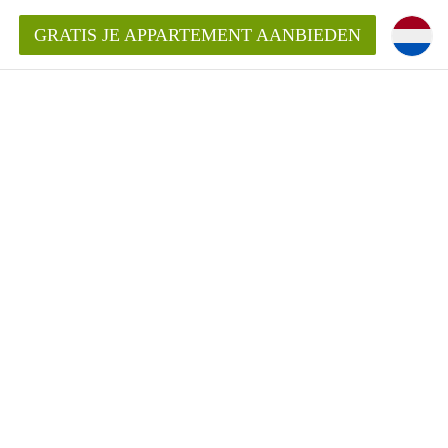
GRATIS JE APPARTEMENT AANBIEDEN
Appartement in Arnhem?
ementenArnhem?
ding?