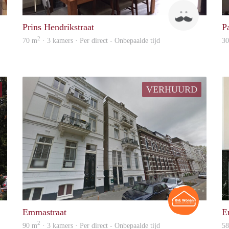
Linsey
Andre
Prins Hendrikstraat
P
2
70 m
· 3 kamers · Per direct - Onbepaalde tijd
3
VERHUURD
Wouter
Rianne
Emmastraat
E
2
90 m
· 3 kamers · Per direct - Onbepaalde tijd
5