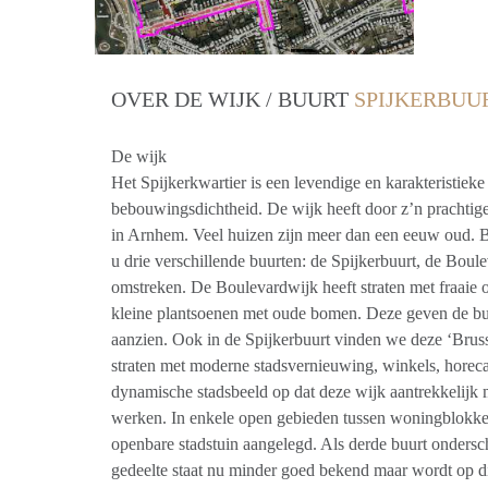
OVER DE WIJK / BUURT
SPIJKERBUU
De wijk
Het Spijkerkwartier is een levendige en karakteristiek
bebouwingsdichtheid. De wijk heeft door z’n prachtig
in Arnhem. Veel huizen zijn meer dan een eeuw oud. B
u drie verschillende buurten: de Spijkerbuurt, de Bou
omstreken. De Boulevardwijk heeft straten met fraaie 
kleine plantsoenen met oude bomen. Deze geven de buu
aanzien. Ook in de Spijkerbuurt vinden we deze ‘Brus
straten met moderne stadsvernieuwing, winkels, horeca 
dynamische stadsbeeld op dat deze wijk aantrekkelijk 
werken. In enkele open gebieden tussen woningblokke
openbare stadstuin aangelegd. Als derde buurt onders
gedeelte staat nu minder goed bekend maar wordt op d