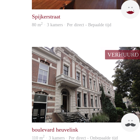
Spijkerstraat
2
80 m
· 3 kamers · Per direct - Bepaalde tijd
VERHUURD
boulevard heuvelink
2
110 m
· 3 kamers · Per direct - Onbepaalde tijd