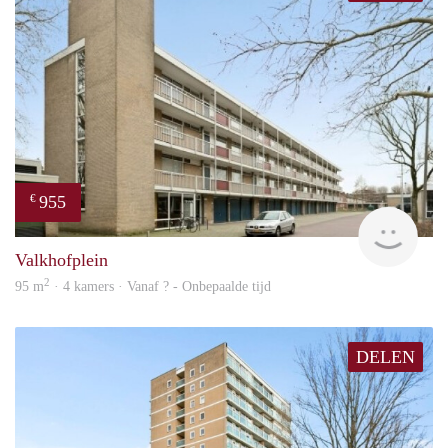
955
€
finde
Valkhofplein
2
95 m
· 4 kamers · Vanaf ? - Onbepaalde tijd
DELEN