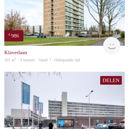
986
€
Woni
Klaverlaan
2
101 m
· 3 kamers · Vanaf ? - Onbepaalde tijd
DELEN