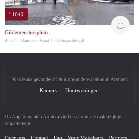
1040
€
finde
Gildemeestersplein
2
81 m
· 3 kamers · Vanaf ? - Onbepaalde tijd
Niks leuks gevonden? Dit is ons andere aanbod in Arnhem:
Kamers
Huurwoningen
Op Appartementen Arnhem vind en verhuur je makkelijk je
Appartement
Over ons
Contact
Faq
Voor Makelaars
Partners