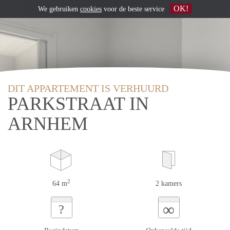
OK!
We gebruiken
cookies
voor de beste service
DIT APPARTEMENT IS VERHUURD
PARKSTRAAT IN
ARNHEM
2
64 m
2 kamers
∞
?