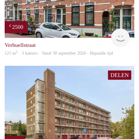
2500
€
Blin
Verhuellstraat
2
121 m
· 3 kamers · Vanaf 30 september 2026 - Bepaalde tijd
DELEN