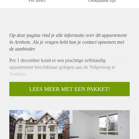
Per direct
Onbepaalde tijd
Op deze pagina vind je alle informatie over dit
appartement
in Arnhem. Als je vragen hebt kun je contact opnemen met
de aanbieder.
Per 1 december komt er een prachtige zelfstandig
appartement beschikbaar gelegen aan de Velperweg te
Arnhem.
Het gehele complex is recent getransformeerd en ligt nabij
het bruisende centrum van Arnhem.
LEES MEER MET EEN PAKKET!
Het appartement heeft een oppervlakte van ca. 55 m2 heeft
een ruime woonkamer met open keuken en aparte
slaapkamer!
De keuken is voorzien van diverse inbouwapparatuur zoals
een kookplaat, koelkast met vriesvak en afzuigkap.
Luxe afgewerkte badkamer met compleet tegelwerk en
vloerverwarming, woonkamer en slaapkamer afgewerkt met