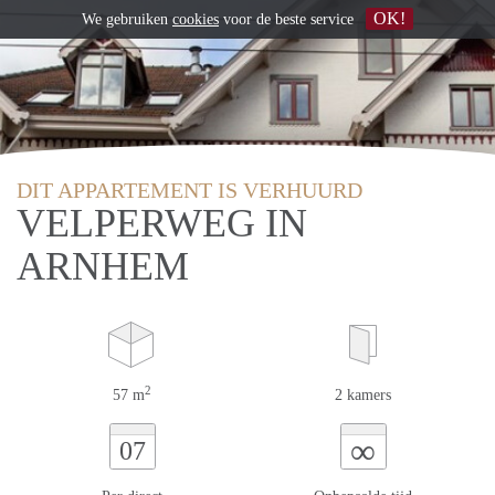
OK!
We gebruiken
cookies
voor de beste service
DIT APPARTEMENT IS VERHUURD
VELPERWEG IN
ARNHEM
2
57 m
2 kamers
∞
07