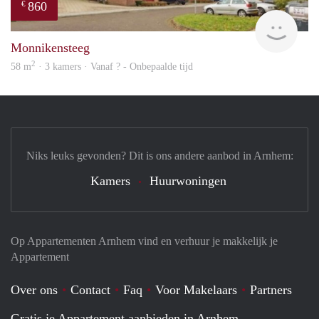
860
€
rent
Monnikensteeg
2
58 m
· 3 kamers · Vanaf ? - Onbepaalde tijd
Niks leuks gevonden? Dit is ons andere aanbod in Arnhem:
Kamers
Huurwoningen
Op Appartementen Arnhem vind en verhuur je makkelijk je
Appartement
Over ons
Contact
Faq
Voor Makelaars
Partners
Gratis je Appartement aanbieden in Arnhem