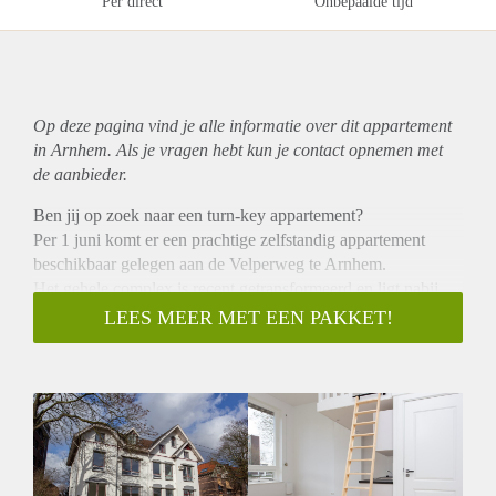
Per direct
Onbepaalde tijd
Op deze pagina vind je alle informatie over dit
appartement
in Arnhem. Als je vragen hebt kun je contact opnemen met
de aanbieder.
Ben jij op zoek naar een turn-key appartement?
Per 1 juni komt er een prachtige zelfstandig appartement
beschikbaar gelegen aan de Velperweg te Arnhem.
Het gehele complex is recent getransformeerd en ligt nabij
het bruisende centrum van Arnhem.
LEES MEER MET EEN PAKKET!
Het appartement heeft een oppervlakte van 55 m2 heeft een
ruime woonkamer met open keuken, aparte slaapkamer en
nog een grote vide!
De keuken is voorzien van diverse inbouwapparatuur zoals
een kookplaat, koelkast met vriesvak en afzuigkap.
Luxe afgewerkte badkamer met compleet tegelwerk en
vloerverwarming, woonkamer en slaapkamer afgewerkt met