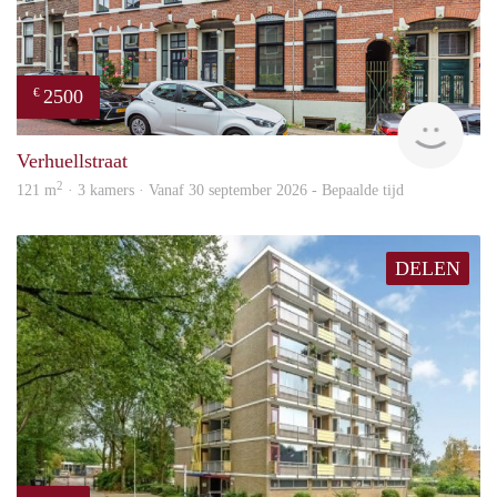
2500
€
Blin
Verhuellstraat
2
121 m
· 3 kamers · Vanaf 30 september 2026 - Bepaalde tijd
DELEN