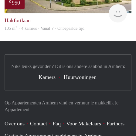
950
€
finde
Hakfortlaan
2
105 m
· 4 kamers · Vanaf ? - Onbepaalde tijd
Niks leuks gevonden? Dit is ons andere aanbod in Arnhem:
Kamers
Huurwoningen
Op Appartementen Arnhem vind en verhuur je makkelijk je
Appartement
Over ons
Contact
Faq
Voor Makelaars
Partners
Gratis je Appartement aanbieden in Arnhem