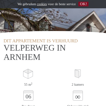
OK!
We gebruiken
cookies
voor de beste service
DIT APPARTEMENT IS VERHUURD
VELPERWEG IN
ARNHEM
2
55 m
2 kamers
∞
06