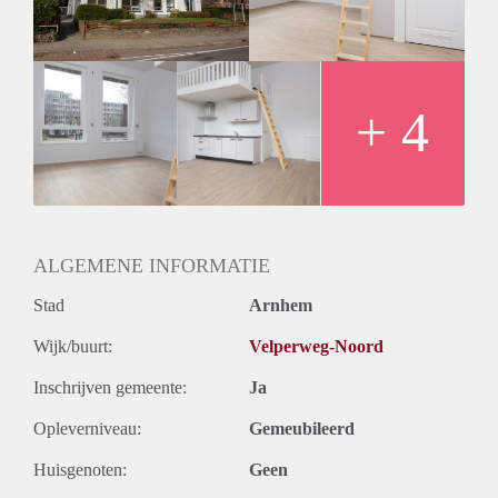
pvc vloer en vloerverwarming. Wasmachines en drogers zijn
aanwezig in de centrale ruimte en zijn voor gezamenlijk
gebruik. Tevens is er een ruime gezamenlijke tuin, bergingen
en fietsenberging aanwezig.
+ 4
Bijzonderheden
Huurprijs € 850,00 excl. voorschot servicekosten € 30,00 en
voorschot g/w/e € 110,00 per maand | Inkomenseis 3x de
huur | Huisdieren niet toegestaan | Borgsom 1 maand huur |
Minimale huurperiode 12 maanden
ALGEMENE INFORMATIE
Stad
Arnhem
Wijk/buurt:
Velperweg-Noord
Inschrijven gemeente:
Ja
Opleverniveau:
Gemeubileerd
Huisgenoten:
Geen