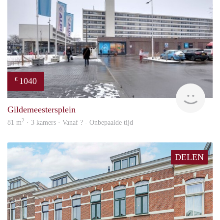
1040
€
finde
Gildemeestersplein
2
81 m
· 3 kamers · Vanaf ? - Onbepaalde tijd
DELEN