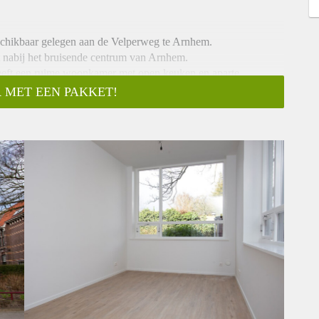
eschikbaar gelegen aan de Velperweg te Arnhem.
t nabij het bruisende centrum van Arnhem.
eeft een ruime woonkamer met open keuken en aparte
 MET EEN PAKKET!
 zoals een kookplaat, koelkast met vriesvak en afzuigkap.
 en vloerverwarming, woonkamer en slaapkamer afgewerkt met
rs zijn aanwezig in de centrale ruimte en zijn voor
lijke tuin, bergingen en fietsenberging aanwezig.
 30,00 en voorschot g/w/e € 110,00 per maand | Inkomenseis 3x
maand huur | Minimale huurperiode 12 maanden