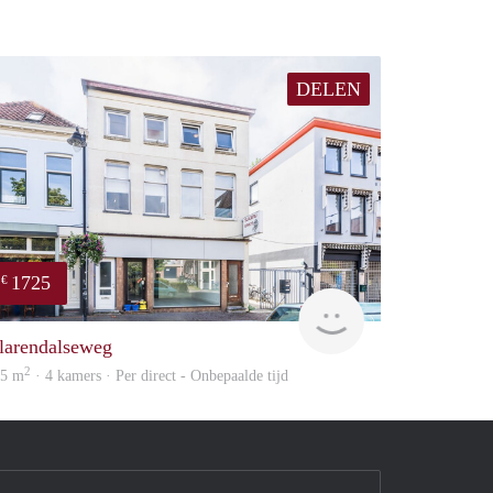
DELEN
1725
€
verhuur
larendalseweg
2
05 m
· 4 kamers · Per direct - Onbepaalde tijd