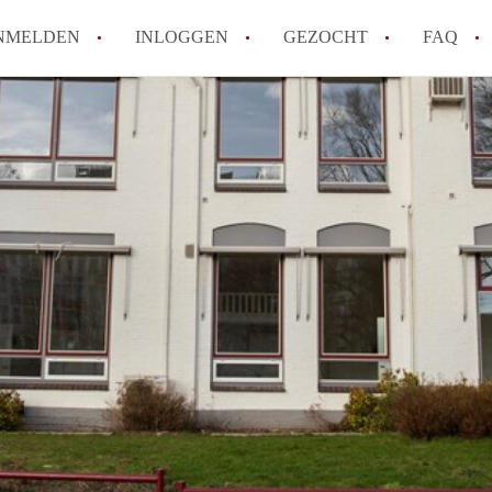
NMELDEN
INLOGGEN
GEZOCHT
FAQ
How to translate AppartementenArnhem!
Wat is AppartementenArnhem?
Hoeveel kost het om te reageren op een 
Wat is de privacyverklaring van Appart
Berekent AppartementenArnhem
makelaarsvergoeding/bemiddelingsvergoe
Alle veelgestelde vragen