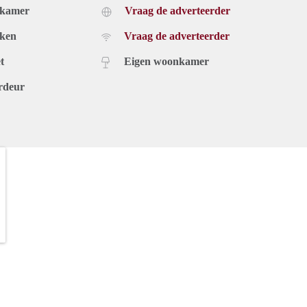
dkamer
Vraag de adverteerder
uken
Vraag de adverteerder
t
Eigen woonkamer
rdeur