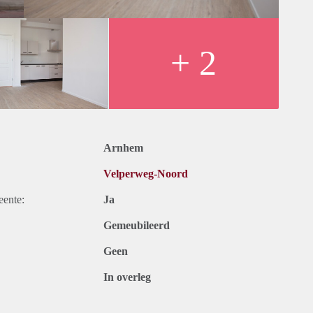
+ 2
Arnhem
Velperweg-Noord
eente:
Ja
Gemeubileerd
Geen
In overleg