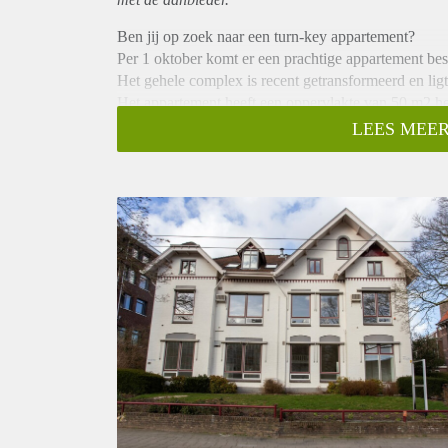
Ben jij op zoek naar een turn-key appartement?
Per 1 oktober komt er een prachtige appartement b
Het gehele complex is recent getransformeerd en lig
Het appartement heeft een oppervlakte van 50 m2 h
slaapkamer!
LEES MEER
De keuken is voorzien van diverse inbouwapparatuur
Luxe afgewerkte badkamer met compleet tegelwerk
pvc vloer en vloerverwarming. Wasmachines en droge
gezamenlijk gebruik. Tevens is er een ruime gezamen
Bijzonderheden
Huurprijs € 865,00 excl. voorschot servicekosten €
de huur | Huisdieren niet toegestaan | Borgsom 1 