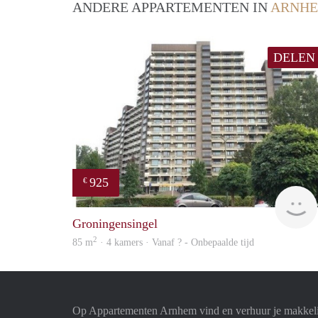
ANDERE APPARTEMENTEN IN
ARNH
DELEN
925
€
Groningensingel
2
85 m
· 4 kamers · Vanaf ? - Onbepaalde tijd
Op Appartementen Arnhem vind en verhuur je makkeli