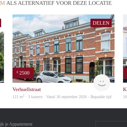
EM
ALS ALTERNATIEF VOOR DEZE LOCATIE
DELEN
2500
€
rent
Blinq
Verhuellstraat
K
2
121 m
· 3 kamers · Vanaf 30 september 2026 - Bepaalde tijd
1
jk je Appartement