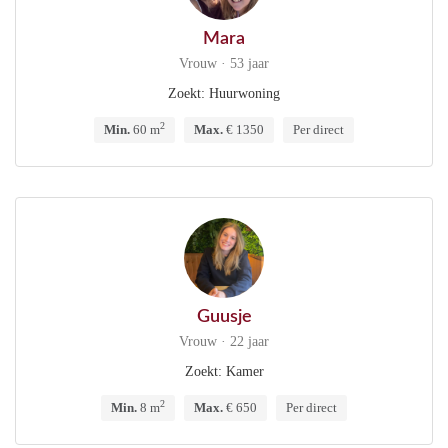
Mara
Vrouw · 53 jaar
Zoekt: Huurwoning
2
Min.
60 m
Max.
€ 1350
Per direct
Guusje
Vrouw · 22 jaar
Zoekt: Kamer
2
Min.
8 m
Max.
€ 650
Per direct