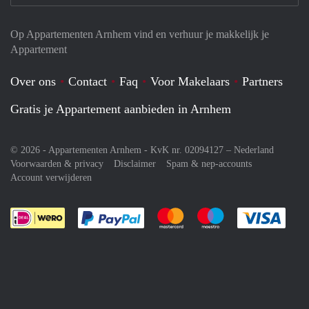
Op Appartementen Arnhem vind en verhuur je makkelijk je
Appartement
Over ons
Contact
Faq
Voor Makelaars
Partners
Gratis je Appartement aanbieden in Arnhem
© 2026 - Appartementen Arnhem - KvK nr. 02094127 –
Nederland
Voorwaarden & privacy
Disclaimer
Spam & nep-accounts
Account verwijderen
Je rekent gemakkelijk af met Paypal
Je rekent gemakkelijk af met M
Je rekent gemakkelij
Je re