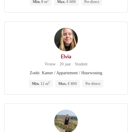
2
Min.
8 m
Max.
€ 600
Per direct
Elvia
Vrouw · 20 jaar · Student
Zoekt: Kamer / Appartement / Huurwoning
2
Min.
12 m
Max.
€ 800
Per direct