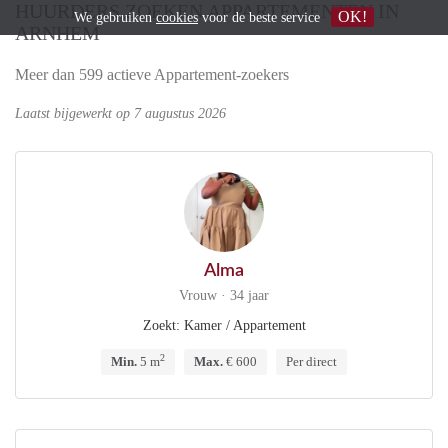
HUURDERS ZOEKEN APPARTEMENTEN IN
OK!
We gebruiken
cookies
voor de beste service
ARNHEM
Meer dan 599 actieve Appartement-zoekers
Laatst bijgewerkt op 7 augustus 2026
Alma
Vrouw · 34 jaar
Zoekt: Kamer / Appartement
2
Min.
5 m
Max.
€ 600
Per direct