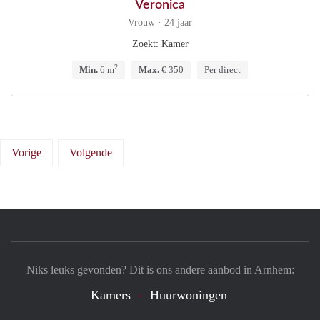
Veronica
Vrouw · 24 jaar
Zoekt: Kamer
2
Min.
6 m
Max.
€ 350
Per direct
Vorige
Volgende
Niks leuks gevonden? Dit is ons andere aanbod in Arnhem:
Kamers
Huurwoningen