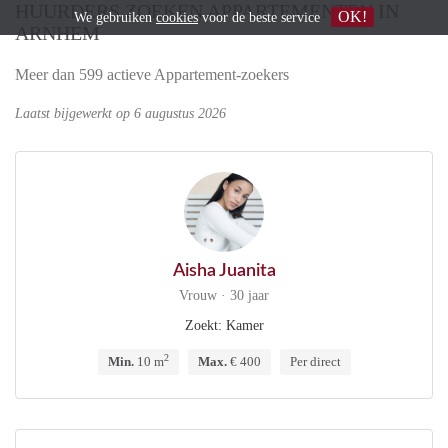
HUURDERS ZOEKEN APPARTEMENTEN IN
OK!
We gebruiken
cookies
voor de beste service
ARNHEM
Meer dan 599 actieve Appartement-zoekers
Laatst bijgewerkt op 6 augustus 2026
Aisha Juanita
Vrouw · 30 jaar
Zoekt: Kamer
2
Min.
10 m
Max.
€ 400
Per direct