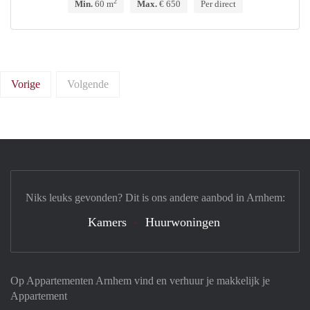
2
Min.
60 m
Max.
€ 650
Per direct
Vorige
Volgende
Niks leuks gevonden? Dit is ons andere aanbod in Arnhem:
Kamers
Huurwoningen
Op Appartementen Arnhem vind en verhuur je makkelijk je
Appartement