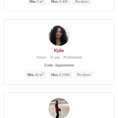
2
Min.
5 m
Max.
€ 450
Per direct
Kylie
Vrouw · 33 jaar · Professional
Zoekt: Appartement
2
Min.
42 m
Max.
€ 1300
Per direct