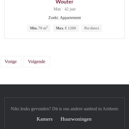
Wouter
Man · 42 jaar
Zoekt: Appartement
2
Min.
70 m
Max.
€ 1200
Per direct
Vorige
Volgende
Niks leuks gevonden? Dit is ons andere aanbod in Arnhem:
Kamers
Huurwoningen