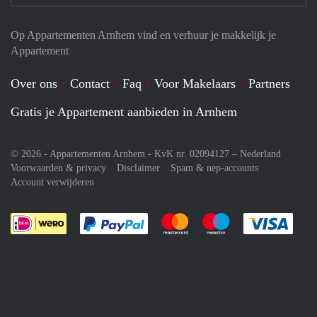
Op Appartementen Arnhem vind en verhuur je makkelijk je
Appartement
Over ons
Contact
Faq
Voor Makelaars
Partners
Gratis je Appartement aanbieden in Arnhem
© 2026 - Appartementen Arnhem - KvK nr. 02094127 –
Nederland
Voorwaarden & privacy
Disclaimer
Spam & nep-accounts
Account verwijderen
Je rekent gemakkelijk af met Paypal
Je rekent gemakkelijk af met M
Je rekent gemakkelij
Je re