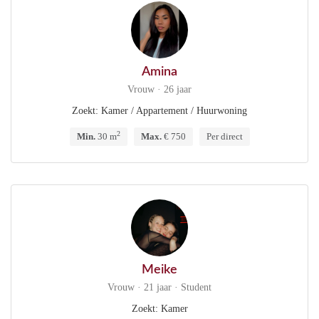
Amina
Vrouw · 26 jaar
Zoekt: Kamer / Appartement / Huurwoning
2
Min.
30 m
Max.
€ 750
Per direct
Meike
Vrouw · 21 jaar · Student
Zoekt: Kamer