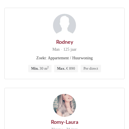
Rodney
Man · 125 jaar
Zoekt: Appartement / Huurwoning
2
Min.
30 m
Max.
€ 890
Per direct
Romy-Laura