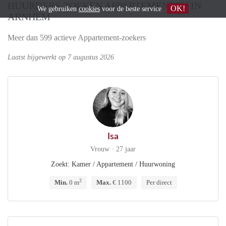
HUURDERS ZOEKEN APPARTEMENTEN IN
OK!
We gebruiken
cookies
voor de beste service
ARNHEM
Meer dan 599 actieve Appartement-zoekers
Laatst bijgewerkt op 7 augustus 2026
Isa
Vrouw · 27 jaar
Zoekt: Kamer / Appartement / Huurwoning
2
Min.
0 m
Max.
€ 1100
Per direct