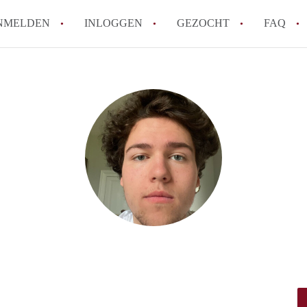
NMELDEN
INLOGGEN
GEZOCHT
FAQ
How to translate AppartementenArnhem!
Wat is AppartementenArnhem?
Hoeveel kost het om te reageren op een 
Wat is de privacyverklaring van Appart
Berekent AppartementenArnhem
makelaarsvergoeding/bemiddelingsvergoe
Alle veelgestelde vragen