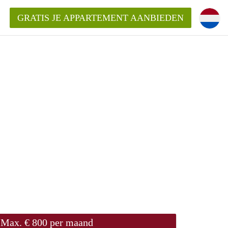
GRATIS JE APPARTEMENT AANBIEDEN
Appartement in Arnhem?
ementenArnhem?
ding?
Max. € 800 per maand