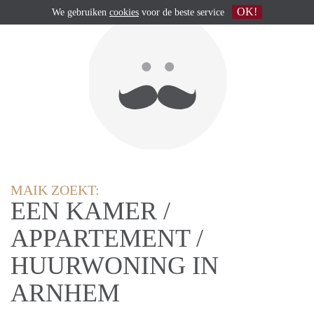
OK!
We gebruiken
cookies
voor de beste service
MAIK ZOEKT:
EEN KAMER /
APPARTEMENT /
HUURWONING IN
ARNHEM