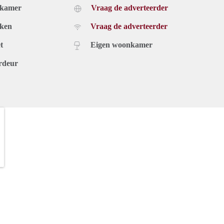
dkamer
Vraag de adverteerder
uken
Vraag de adverteerder
t
Eigen woonkamer
rdeur