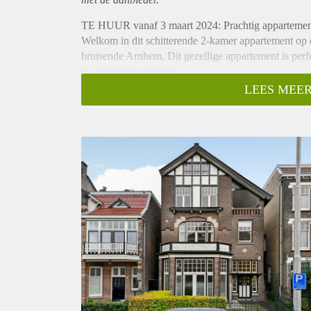
TE HUUR vanaf 3 maart 2024: Prachtig appartement 
Welkom in dit schitterende 2-kamer appartement op 
bruisende Arnhem. Dit gezellige appartement is perfe
en eigentijdse woning.
LEES MEER