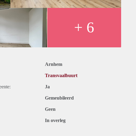
+ 6
Arnhem
Transvaalbuurt
eente:
Ja
Gemeubileerd
Geen
In overleg