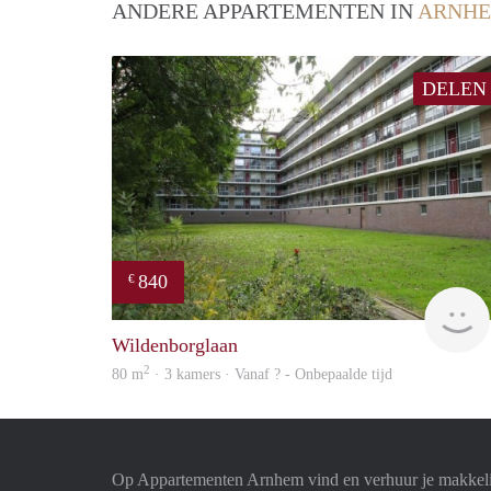
ANDERE APPARTEMENTEN IN
ARNH
DELEN
840
€
Wildenborglaan
2
80 m
· 3 kamers · Vanaf ? - Onbepaalde tijd
Op Appartementen Arnhem vind en verhuur je makkeli