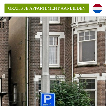
GRATIS JE APPARTEMENT AANBIEDEN
Appartement in Arnhem?
ementenArnhem?
ding?