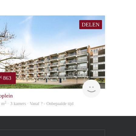
DELEN
863
€
Woning
oplein
2
7 m
· 3 kamers · Vanaf ? - Onbepaalde tijd