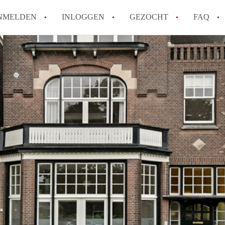
NMELDEN
INLOGGEN
GEZOCHT
FAQ
How to translate AppartementenArnhem!
Wat is AppartementenArnhem?
Hoeveel kost het om te reageren op een 
Wat is de privacyverklaring van Appart
Berekent AppartementenArnhem
makelaarsvergoeding/bemiddelingsvergoe
Alle veelgestelde vragen