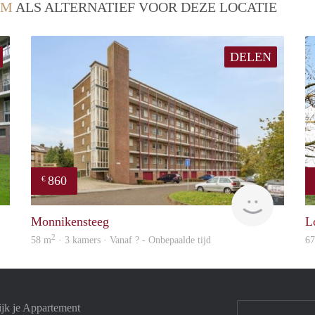
EM
ALS ALTERNATIEF VOOR DEZE LOCATIE
DELEN
860
€
rent
finder
Monnikensteeg
L
2
58 m
· 3 kamers · Vanaf ? - Onbepaalde tijd
6
jk je Appartement