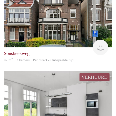
Next
Sonsbeekweg
2
47 m
· 2 kamers · Per direct - Onbepaalde tijd
VERHUURD