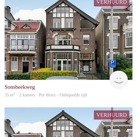
VERHUURD
Next
Sonsbeekweg
2
35 m
· 2 kamers · Per direct - Onbepaalde tijd
VERHUURD