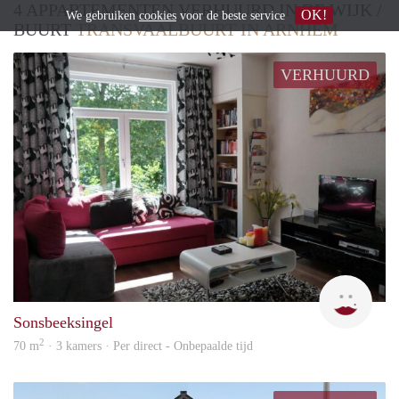
4 APPARTEMENTEN VERHUURD IN DE WIJK /
OK!
We gebruiken
cookies
voor de beste service
BUURT
TRANSVAALBUURT IN ARNHEM
VERHUURD
Chan
Sonsbeeksingel
2
70 m
· 3 kamers · Per direct - Onbepaalde tijd