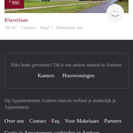
986
€
finde
Klaverlaan
2
101 m
· 3 kamers · Vanaf ? - Onbepaalde tijd
Niks leuks gevonden? Dit is ons andere aanbod in Arnhem:
Kamers
Huurwoningen
Op Appartementen Arnhem vind en verhuur je makkelijk je
Appartement
Over ons
Contact
Faq
Voor Makelaars
Partners
Gratis je Appartement aanbieden in Arnhem