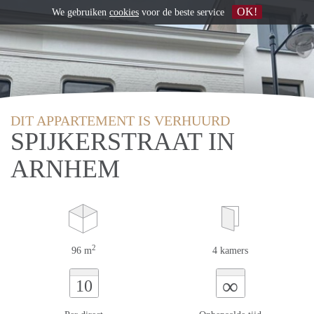
OK!
We gebruiken
cookies
voor de beste service
DIT APPARTEMENT IS VERHUURD
SPIJKERSTRAAT IN
ARNHEM
2
96 m
4 kamers
∞
10