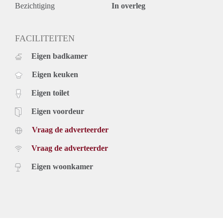
Exclusief gas, water, elektriciteit en internet;
Bezichtiging
In overleg
Roken en huisdieren zijn niet toegestaan;
Parkeren met vergunning en bezoekerspas mogelijk;
Afgesloten fietsenstalling/berging (ca. 5 m²) op de begane
FACILITEITEN
grond.
Eigen badkamer
Wanneer u geïnteresseerd bent in deze prachtige woning,
kunt u zich via onze website www.blinqmakelaars.nl een
Eigen keuken
bezichtiging aanvragen.
Eigen toilet
Eigen voordeur
Vraag de adverteerder
Vraag de adverteerder
Eigen woonkamer