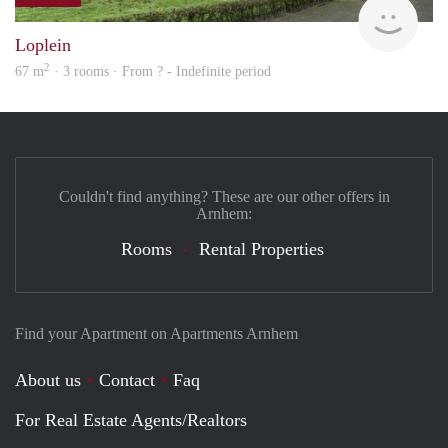
finde
Loplein
2
67 m
· 3 rooms · From ? - Indefinite period
Couldn't find anything? These are our other offers in
Arnhem:
Rooms
Rental Properties
Find your Apartment on Apartments Arnhem
About us
Contact
Faq
For Real Estate Agents/Realtors