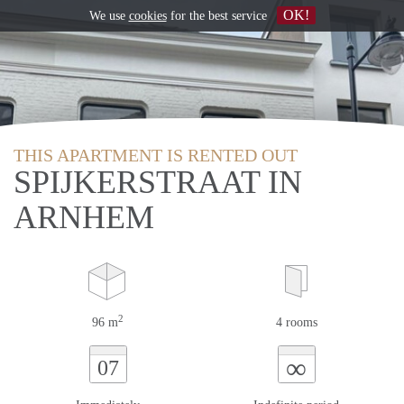
OK!
We use
cookies
for the best service
THIS APARTMENT IS RENTED OUT
SPIJKERSTRAAT IN
ARNHEM
2
96 m
4 rooms
∞
07