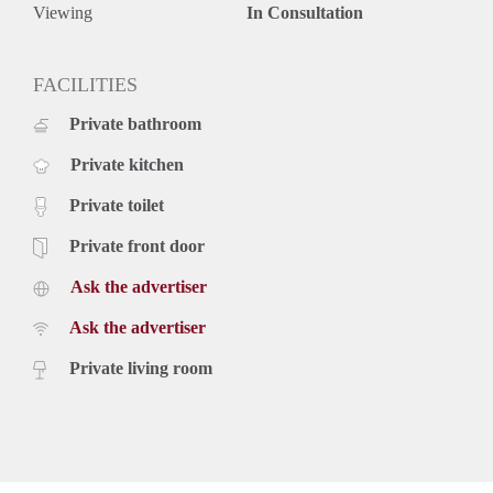
Exclusief gas, water, elektriciteit en internet;
Viewing
In Consultation
Roken en huisdieren zijn niet toegestaan;
Parkeren met vergunning en bezoekerspas mogelijk;
Afgesloten fietsenstalling/berging (ca. 5 m²) op de begane
FACILITIES
grond.
Private bathroom
Wanneer u geïnteresseerd bent in deze prachtige woning,
kunt u zich via onze website www.blinqmakelaars.nl een
Private kitchen
bezichtiging aanvragen.
Private toilet
Private front door
Ask the advertiser
Ask the advertiser
Private living room