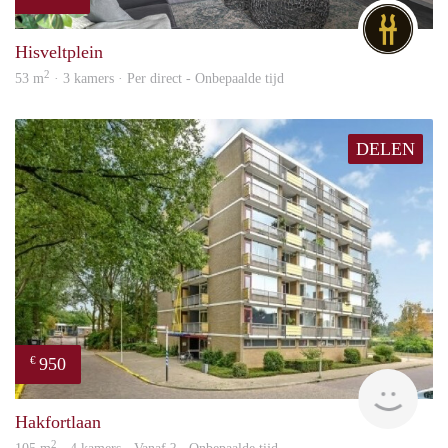
DG
Hisveltplein
2
53 m
· 3 kamers · Per direct - Onbepaalde tijd
DELEN
950
€
finde
Hakfortlaan
2