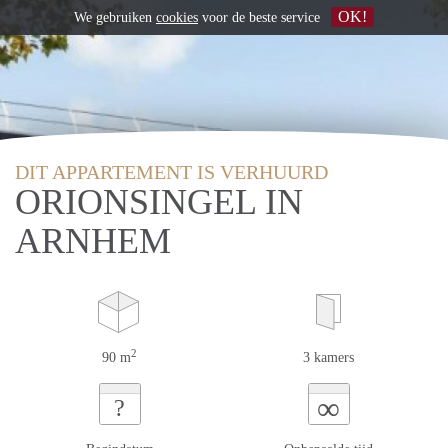
OK!
We gebruiken
cookies
voor de beste service
DIT APPARTEMENT IS VERHUURD
ORIONSINGEL IN
ARNHEM
2
90 m
3 kamers
∞
?