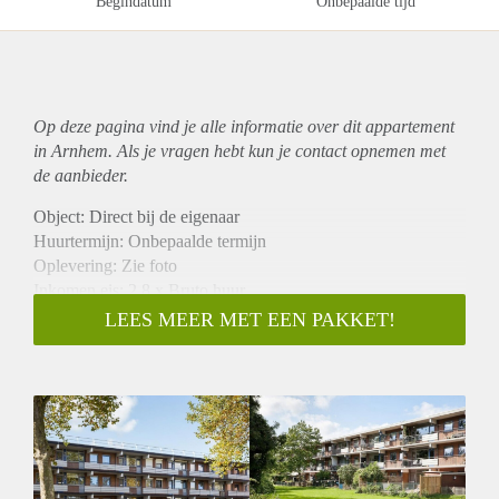
Begindatum
Onbepaalde tijd
Op deze pagina vind je alle informatie over dit
appartement
in Arnhem. Als je vragen hebt kun je contact opnemen met
de aanbieder.
Object: Direct bij de eigenaar
Huurtermijn: Onbepaalde termijn
Oplevering: Zie foto
Inkomen eis: 2,8 x Bruto huur
Garantiestelling mogelijk: Ja
LEES MEER MET EEN PAKKET!
Borg: 1 Maand
Bemiddeling kosten: Nee
Woningdelers toegestaan: Ja
Huisdieren toegestaan: Afhankelijk van de Eigenaar
Huurtoeslag grens: Nee
Geschikt voor studenten: Afhankelijk van de Eigenaar