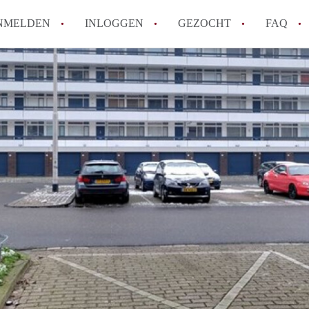
NMELDEN
INLOGGEN
GEZOCHT
FAQ
How to translate AppartementenArnhem!
Wat is AppartementenArnhem?
Hoeveel kost het om te reageren op een 
Wat is de privacyverklaring van Appart
Berekent AppartementenArnhem
makelaarsvergoeding/bemiddelingsvergoe
Alle veelgestelde vragen