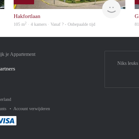
finder
finder
Hakfortlaan
G
2
105 m
· 4 kamers · Vanaf ? - Onbepaalde tijd
8
jk je Appartement
Niks leuks
artners
erland
unts
Account verwijderen
met Paypal
kelijk af met Mastercard
ent gemakkelijk af met Meastro
Je rekent gemakkelijk af met Visa