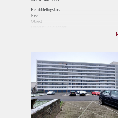
Bemiddelingskosten
Nee
Object
Direct bij de eigenaar
Borg
820
Garantiestelling
Niet mogelijk
Huurtoeslag
Mogelijk
Inkomen eis
N.V.T.
Huurtermijn
Onbepaalde termijn
Oplevering
Kaal