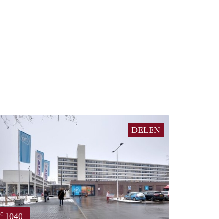
DELEN
1040
€