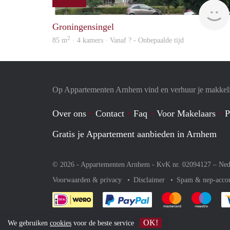
Groningensingel
2
85 m
· 4 kamers · Vanaf ? - Onbepaalde tijd
Op Appartementen Arnhem vind en verhuur je makkeli
Over ons
Contact
Faq
Voor Makelaars
P
Gratis je Appartement aanbieden in Arnhem
© 2026 - Appartementen Arnhem - KvK nr. 02094127 –
Ned
Voorwaarden & privacy
Disclaimer
Spam & nep-acco
Je rekent gemakkelijk af 
Je rekent gemak
Je rek
OK!
We gebruiken
cookies
voor de beste service