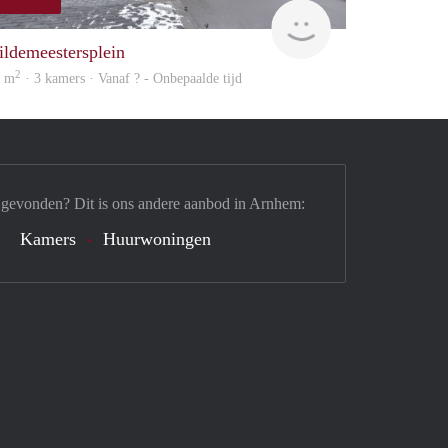
finder
ildemeestersplein
2
1 m
· 3 kamers · Vanaf ? - Onbepaalde tijd
 gevonden? Dit is ons andere aanbod in Arnhem:
Kamers
Huurwoningen