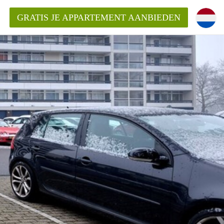
GRATIS JE APPARTEMENT AANBIEDEN
Appartement in Arnhem?
ementenArnhem?
ding?