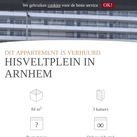
OK!
We gebruiken
cookies
voor de beste service
DIT APPARTEMENT IS VERHUURD
HISVELTPLEIN IN
ARNHEM
2
84 m
3 kamers
∞
?