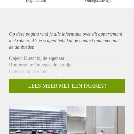
Begindatum
Onbepaalde tijd
Op deze pagina vind je alle informatie over dit
appartement
in Arnhem. Als je vragen hebt kun je contact opnemen met
de aanbieder.
Object: Direct bij de eigenaar
Huurtermijn: Onbepaalde termijn
Oplevering: Zie foto
Inkomen eis:3,1 x Bruto huur
Garantiestelling mogelijk: Ja
LEES MEER MET EEN PAKKET!
Borg: 1 Maand
Bemiddeling kosten: Nee
Woningdelers toegestaan: Ja
Huisdieren toegestaan: Afhankelijk van de Eigenaar
Huurtoeslag grens: Nee
Geschikt voor studenten: Afhankelijk van de Eigenaar