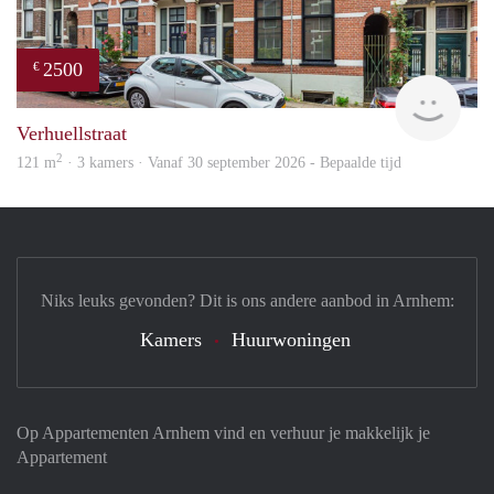
2500
€
Blin
Verhuellstraat
2
121 m
· 3 kamers · Vanaf 30 september 2026 - Bepaalde tijd
Niks leuks gevonden? Dit is ons andere aanbod in Arnhem:
Kamers
Huurwoningen
Op Appartementen Arnhem vind en verhuur je makkelijk je
Appartement