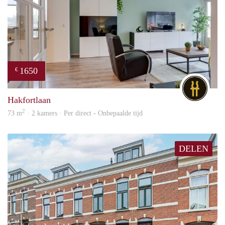
1650
€
DG
Hakfortlaan
2
73 m
· 2 kamers · Per direct - Onbepaalde tijd
DELEN