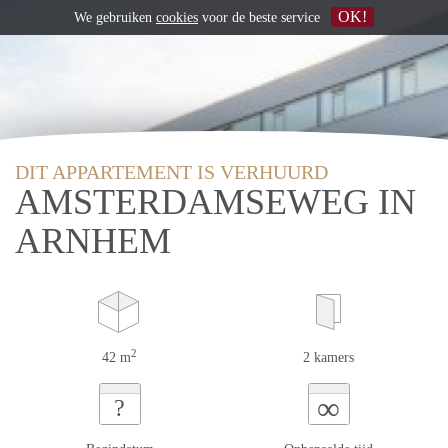
OK!
We gebruiken
cookies
voor de beste service
DIT APPARTEMENT IS VERHUURD
AMSTERDAMSEWEG IN
ARNHEM
2
42 m
2 kamers
∞
?