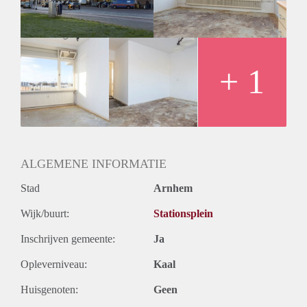
Huurtermijn
Onbepaalde termijn
Oplevering
Kaal
+ 1
ALGEMENE INFORMATIE
Stad
Arnhem
Wijk/buurt:
Stationsplein
Inschrijven gemeente:
Ja
Opleverniveau:
Kaal
Huisgenoten:
Geen