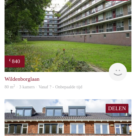
840
€
rent
Wildenborglaan
2
80 m
· 3 kamers · Vanaf ? - Onbepaalde tijd
DELEN