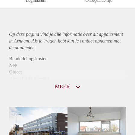
Begindatum
Onbepaalde tijd
Op deze pagina vind je alle informatie over dit
appartement
in Arnhem. Als je vragen hebt kun je contact opnemen met
de aanbieder.
Bemiddelingskosten
Nee
Object
Direct bij de eigenaar
Borg
MEER
805
Garantiestelling
Niet mogelijk
Huurtoeslag
Mogelijk
Inkomen eis
N.V.T.