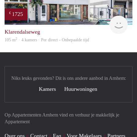
1725
€
verh
Klarendalseweg
2
105 m
· 4 kamers · Per direct - Onbepaalde tijd
Niks leuks gevonden? Dit is ons andere aanbod in Arnhem:
Kamers
Huurwoningen
Op Appartementen Arnhem vind en verhuur je makkelijk je
Appartement
Over ons
Contact
Faq
Voor Makelaars
Partners