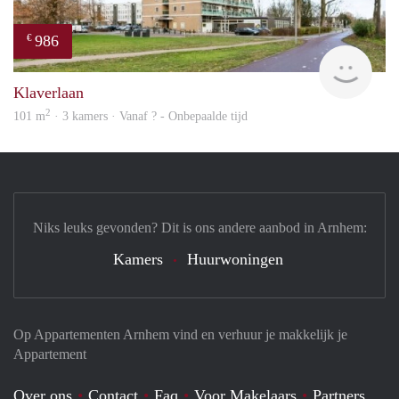
986
€
finde
Klaverlaan
2
101 m
· 3 kamers · Vanaf ? - Onbepaalde tijd
Niks leuks gevonden? Dit is ons andere aanbod in Arnhem:
Kamers
Huurwoningen
Op Appartementen Arnhem vind en verhuur je makkelijk je
Appartement
Over ons
Contact
Faq
Voor Makelaars
Partners