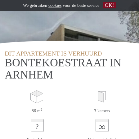
OK!
We gebruiken
cookies
voor de beste service
DIT APPARTEMENT IS VERHUURD
BONTEKOESTRAAT IN
ARNHEM
2
86 m
3 kamers
∞
?