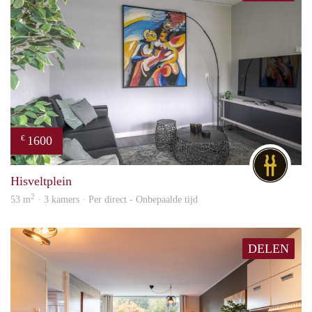
1600
€
DG
Hisveltplein
2
53 m
· 3 kamers · Per direct - Onbepaalde tijd
DELEN