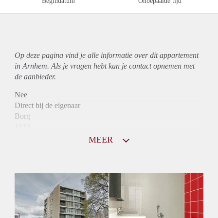
Begindatum
Onbepaalde tijd
Op deze pagina vind je alle informatie over dit
appartement
in Arnhem. Als je vragen hebt kun je contact opnemen met
de aanbieder.
Nee
Direct bij de eigenaar
Borg
1010
Garantiestelling
MEER
Mogelijk
Huurtoeslag
Niet mogelijk
Inkomen eis
3,1 X Maandhuur Bruto
Huurtermijn
Onbepaalde termijn