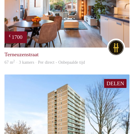
1700
€
DG
Terneuzenstraat
2
67 m
· 3 kamers · Per direct - Onbepaalde tijd
DELEN