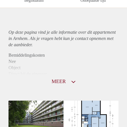
Begindatum
Onbepaalde tijd
Op deze pagina vind je alle informatie over dit
appartement
in Arnhem. Als je vragen hebt kun je contact opnemen met
de aanbieder.
Bemiddelingskosten
Nee
Object
Direct bij de eigenaar
Borg
MEER
800
Garantiestelling
Niet mogelijk
Huurtoeslag
Mogelijk
Inkomen eis
N.V.T.