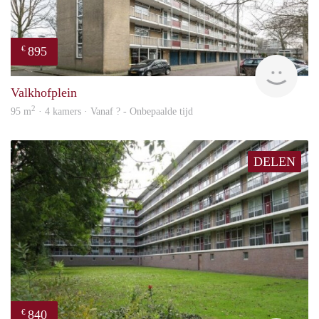
895
€
finde
Valkhofplein
2
95 m
· 4 kamers · Vanaf ? - Onbepaalde tijd
DELEN
840
€