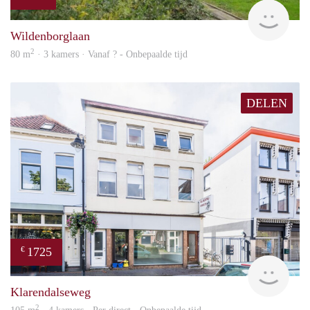
rent
Wildenborglaan
2
80 m
· 3 kamers · Vanaf ? - Onbepaalde tijd
DELEN
1725
€
verh
Klarendalseweg
2