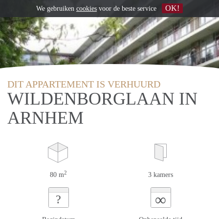
OK!
We gebruiken
cookies
voor de beste service
DIT APPARTEMENT IS VERHUURD
WILDENBORGLAAN IN
ARNHEM
2
80 m
3 kamers
∞
?