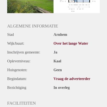
Huurtermijn
Onbepaalde termijn
Oplevering
Kaal
Voorzieningen
ALGEMENE INFORMATIE
Stad
Arnhem
Wijk/buurt:
Over het lange Water
Inschrijven gemeente:
Ja
Opleverniveau:
Kaal
Huisgenoten:
Geen
Begindatum:
Vraag de adverteerder
Bezichtiging
In overleg
FACILITEITEN