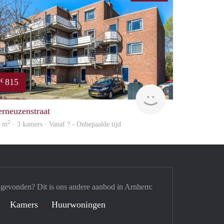
815
€
Woning
erneuzenstraat
2
7 m
· 3 kamers · Vanaf ? - Onbepaalde tijd
 gevonden? Dit is ons andere aanbod in Arnhem:
Kamers
Huurwoningen