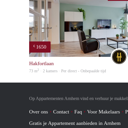
1650
€
Hakfortlaan
2
73 m
· 2 kamers · Per direct - Onbepaalde tijd
Op Appartementen Arnhem vind en verhuur je makkeli
Over ons
Contact
Faq
Voor Makelaars
P
Gratis je Appartement aanbieden in Arnhem