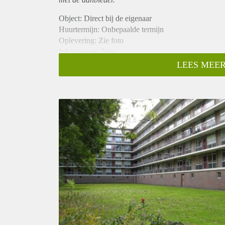
Object: Direct bij de eigenaar
Huurtermijn: Onbepaalde termijn
Oplevering: Zie foto
Inkomen eis: Nee
Garantiestelling mogelijk: Nee
LEES MEER
Borg: 1 Maand
Bemiddeling kosten: Nee
Woningdelers toegestaan: Nee
Huisdieren toegestaan: Afhankelijk van de Eigenaar
Huurtoeslag grens: Ja
Geschikt voor studenten: Afhankelijk van de Eigena