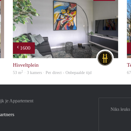
1600
€
DG
DG
Hisveltplein
T
2
53 m
· 3 kamers · Per direct - Onbepaalde tijd
6
jk je Appartement
Niks leuks
artners