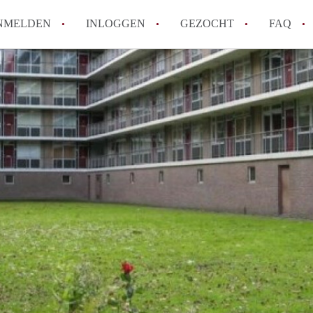
NMELDEN
INLOGGEN
GEZOCHT
FAQ
How to translate AppartementenArnhem!
Wat is AppartementenArnhem?
Hoeveel kost het om te reageren op een 
Wat is de privacyverklaring van Appart
Berekent AppartementenArnhem
makelaarsvergoeding/bemiddelingsvergoe
Alle veelgestelde vragen