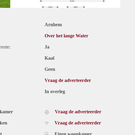
Arnhem
Over het lange Water
eente:
Ja
Kaal
Geen
Vraag de adverteerder
In overleg
dkamer
Vraag de adverteerder
uken
Vraag de adverteerder
t
Eigen woonkamer