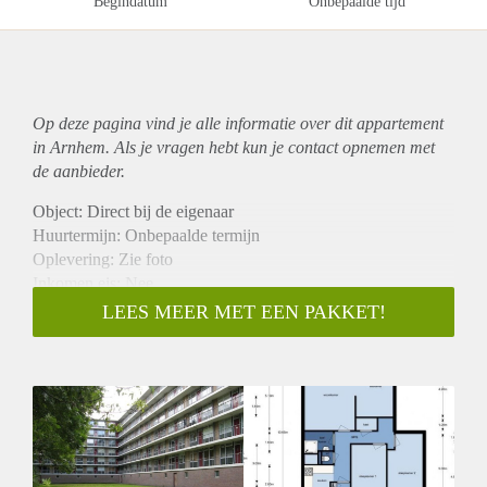
Begindatum
Onbepaalde tijd
Op deze pagina vind je alle informatie over dit
appartement
in Arnhem. Als je vragen hebt kun je contact opnemen met
de aanbieder.
Object: Direct bij de eigenaar
Huurtermijn: Onbepaalde termijn
Oplevering: Zie foto
Inkomen eis: Nee
Garantiestelling mogelijk: Nee
LEES MEER MET EEN PAKKET!
Borg: 1 Maand
Bemiddeling kosten: Nee
Woningdelers toegestaan: Nee
Huisdieren toegestaan: Afhankelijk van de Eigenaar
Huurtoeslag grens: Ja
Geschikt voor studenten: Afhankelijk van de Eigenaar