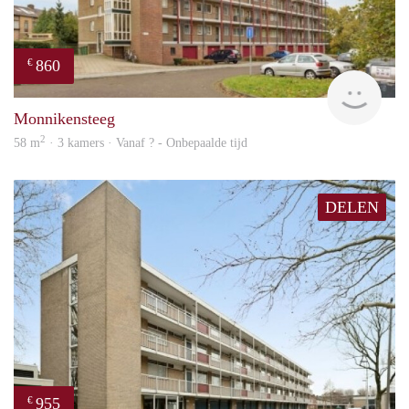
860
€
finde
Monnikensteeg
2
58 m
· 3 kamers · Vanaf ? - Onbepaalde tijd
DELEN
955
€