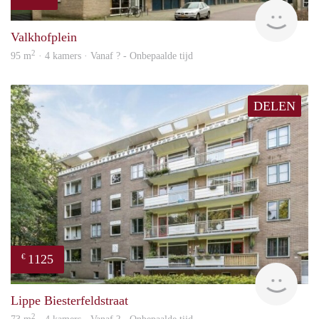
finde
Valkhofplein
2
95 m
· 4 kamers · Vanaf ? - Onbepaalde tijd
DELEN
1125
€
rent
Lippe Biesterfeldstraat
2