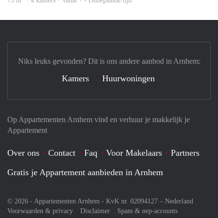
73 m
· 4 kamers · Vanaf ? - Onbepaalde tijd
Niks leuks gevonden? Dit is ons andere aanbod in Arnhem:
Kamers
Huurwoningen
Op Appartementen Arnhem vind en verhuur je makkelijk je
Appartement
Over ons
Contact
Faq
Voor Makelaars
Partners
Gratis je Appartement aanbieden in Arnhem
© 2026 - Appartementen Arnhem - KvK nr. 02094127 –
Nederland
Voorwaarden & privacy
Disclaimer
Spam & nep-accounts