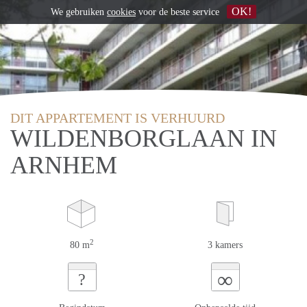
OK!
We gebruiken
cookies
voor de beste service
DIT APPARTEMENT IS VERHUURD
WILDENBORGLAAN IN
ARNHEM
2
80 m
3 kamers
∞
?