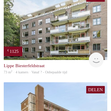
1125
€
rent
Lippe Biesterfeldstraat
2
73 m
· 4 kamers · Vanaf ? - Onbepaalde tijd
DELEN