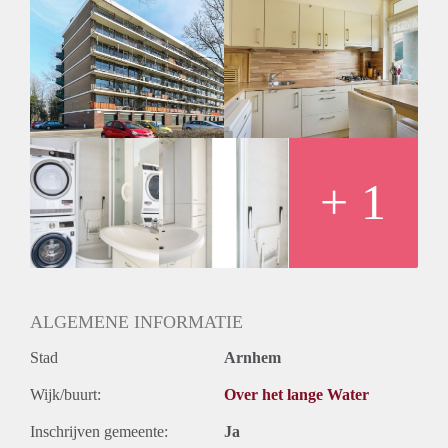
Huisdieren toegestaan: Afhankelijk van de Eigenaar
Huurtoeslag grens: Nee
Geschikt voor studenten: Afhankelijk van de Eigenaar
+ 1
ALGEMENE INFORMATIE
Stad
Arnhem
Wijk/buurt:
Over het lange Water
Inschrijven gemeente:
Ja