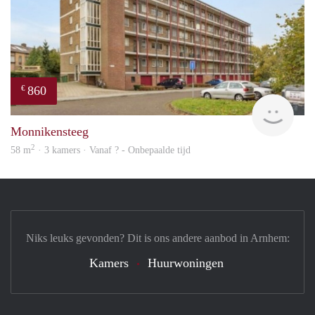
860
€
finde
Monnikensteeg
2
58 m
· 3 kamers · Vanaf ? - Onbepaalde tijd
Niks leuks gevonden? Dit is ons andere aanbod in Arnhem:
Kamers
Huurwoningen