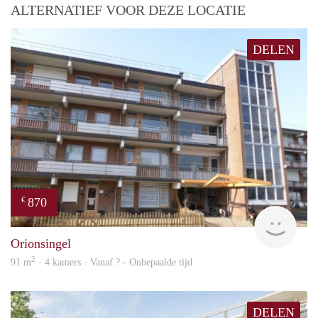
ALTERNATIEF VOOR DEZE LOCATIE
DELEN
870
€
rent
Orionsingel
2
91 m
· 4 kamers · Vanaf ? - Onbepaalde tijd
DELEN