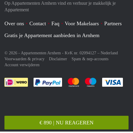
Op Appartementen Arnhem vind en verhuur je makkelijk je
Appartement
Over ons
Contact
Faq
Voor Makelaars
Partners
Gratis je Appartement aanbieden in Arnhem
© 2026 - Appartementen Arnhem - KvK nr. 02094127 –
Nederland
Voorwaarden & privacy
Disclaimer
Spam & nep-accounts
Account verwijderen
Je rekent gemakkelijk af met Paypal
Je rekent gemakkelijk af met M
Je rekent gemakkelij
Je re
€ 890 | NU REAGEREN