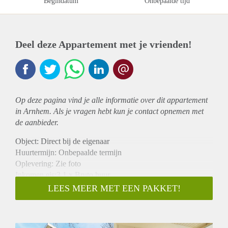
Begindatum
Onbepaalde tijd
Deel deze Appartement met je vrienden!
Op deze pagina vind je alle informatie over dit
appartement
in Arnhem. Als je vragen hebt kun je contact opnemen met
de aanbieder.
Object: Direct bij de eigenaar
Huurtermijn: Onbepaalde termijn
Oplevering: Zie foto
Inkomen eis:3,1 x Bruto huur
Garantiestelling mogelijk: Ja
LEES MEER MET EEN PAKKET!
Borg: 1 Maand
Bemiddeling kosten: Nee
Woningdelers toegestaan: Ja