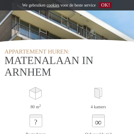
OK!
We gebruiken
cookies
voor de beste service
APPARTEMENT HUREN:
MATENALAAN IN
ARNHEM
2
80 m
4 kamers
∞
?