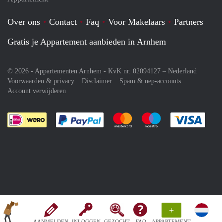
Over ons
Contact
Faq
Voor Makelaars
Partners
Gratis je Appartement aanbieden in Arnhem
© 2026 - Appartementen Arnhem - KvK nr. 02094127 –
Nederland
Voorwaarden & privacy
Disclaimer
Spam & nep-accounts
Account verwijderen
Je rekent gemakkelijk af met Paypal
Je rekent gemakkelijk af met M
Je rekent gemakkelij
Je re
+
AANMELDEN
INLOGGEN
GEZOCHT
FAQ
APPARTEMENT