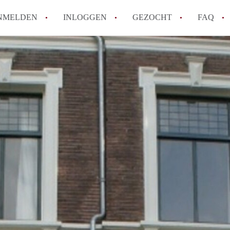
NMELDEN
INLOGGEN
GEZOCHT
FAQ
How to translate AppartementenArnhem!
Wat is AppartementenArnhem?
Hoeveel kost het om te reageren op een 
Wat is de privacyverklaring van Appart
Berekent AppartementenArnhem
makelaarsvergoeding/bemiddelingsvergoe
Alle veelgestelde vragen