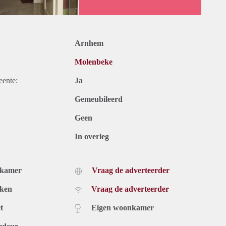
Arnhem
Molenbeke
eente:
Ja
Gemeubileerd
Geen
In overleg
dkamer
Vraag de adverteerder
uken
Vraag de adverteerder
t
Eigen woonkamer