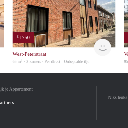
1750
€
DG
Verhome
West-Peterstraat
V
2
65 m
· 2 kamers · Per direct - Onbepaalde tijd
9
jk je Appartement
Niks leuks
artners