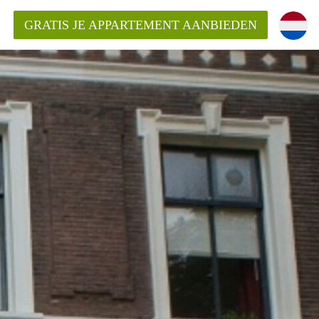
GRATIS JE APPARTEMENT AANBIEDEN
Appartement in Arnhem?
ementenArnhem?
ding?