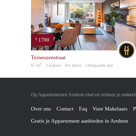
1700
€
Terneuzenstraat
2
67 m
· 3 kamers · Per direct - Onbepaalde tijd
Op Appartementen Arnhem vind en verhuur je makkeli
Over ons
Contact
Faq
Voor Makelaars
P
Gratis je Appartement aanbieden in Arnhem