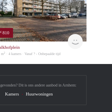
810
€
finder
alkhofplein
2
5 m
· 4 kamers · Vanaf ? - Onbepaalde tijd
 gevonden? Dit is ons andere aanbod in Arnhem:
Kamers
Huurwoningen