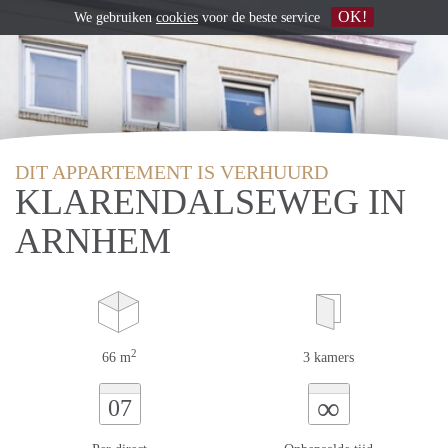
OK!
We gebruiken
cookies
voor de beste service
DIT APPARTEMENT IS VERHUURD
KLARENDALSEWEG IN
ARNHEM
2
66 m
3 kamers
∞
07