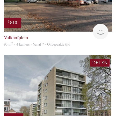
810
€
Woni
Valkhofplein
2
95 m
· 4 kamers · Vanaf ? - Onbepaalde tijd
DELEN