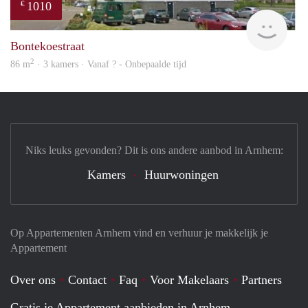
1010
€
finde
Bontekoestraat
2
86 m
· 3 kamers · Vanaf ? - Onbepaalde tijd
Niks leuks gevonden? Dit is ons andere aanbod in Arnhem:
Kamers
Huurwoningen
Op Appartementen Arnhem vind en verhuur je makkelijk je
Appartement
Over ons
Contact
Faq
Voor Makelaars
Partners
Gratis je Appartement aanbieden in Arnhem