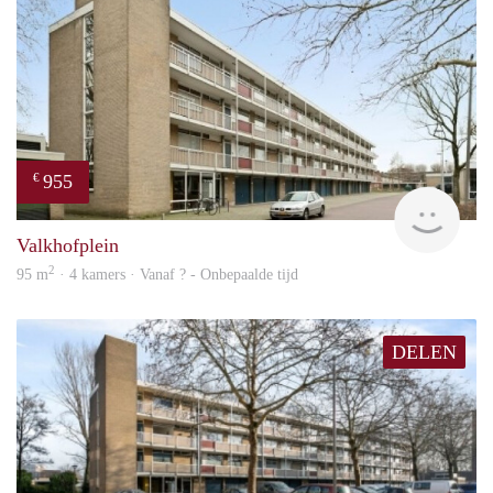
955
€
finde
Valkhofplein
2
95 m
· 4 kamers · Vanaf ? - Onbepaalde tijd
DELEN