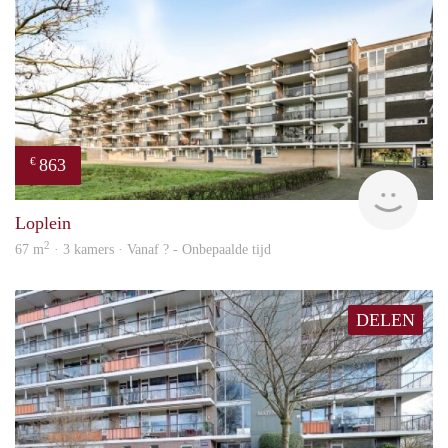
863
€
finde
Loplein
2
67 m
· 3 kamers · Vanaf ? - Onbepaalde tijd
DELEN