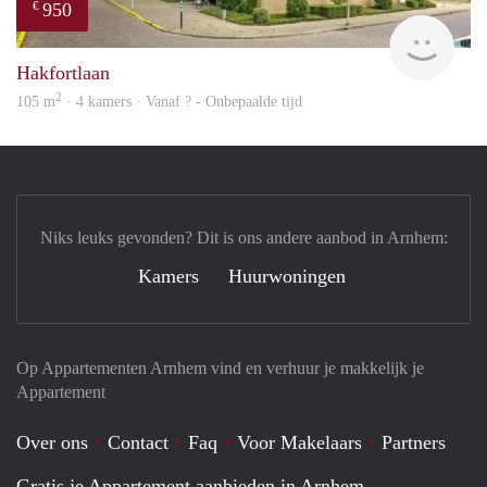
950
€
finde
Hakfortlaan
2
105 m
· 4 kamers · Vanaf ? - Onbepaalde tijd
Niks leuks gevonden? Dit is ons andere aanbod in Arnhem:
Kamers
Huurwoningen
Op Appartementen Arnhem vind en verhuur je makkelijk je
Appartement
Over ons
Contact
Faq
Voor Makelaars
Partners
Gratis je Appartement aanbieden in Arnhem