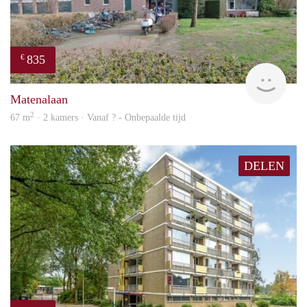
835
€
finde
Matenalaan
2
67 m
· 2 kamers · Vanaf ? - Onbepaalde tijd
DELEN