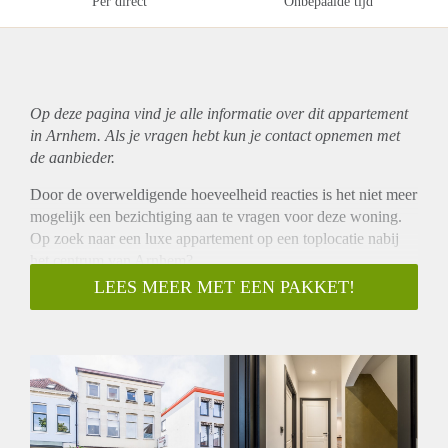
Per direct
Onbepaalde tijd
Op deze pagina vind je alle informatie over dit
appartement
in Arnhem. Als je vragen hebt kun je contact opnemen met
de aanbieder.
Door de overweldigende hoeveelheid reacties is het niet meer
mogelijk een bezichtiging aan te vragen voor deze woning.
Op zoek naar een luxe appartement op een toplocatie nabij
het centrum van Arnhem?
Per 1 augustus komt er een prachtig appartement vrij gelegen
LEES MEER MET EEN PAKKET!
aan de Klarendalsweg te Arnhem.
Het appartement van ca. 104 m2 is recentelijk gerenoveerd.
Indeling; vaste trap naar de 1e verdieping:
Ruime woonkamer, met open keuken welke is voorzien van
inbouwapparatuur zoals: koelkast, vriezer, combi-oven,
vaatwasser, inductie kookplaat en afzuigkap. Op deze
verdieping bevinden zich 2 slaapkamers. De nette badkamer