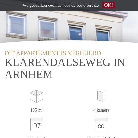
OK!
We gebruiken
cookies
voor de beste service
DIT APPARTEMENT IS VERHUURD
KLARENDALSEWEG IN
ARNHEM
2
105 m
4 kamers
∞
07