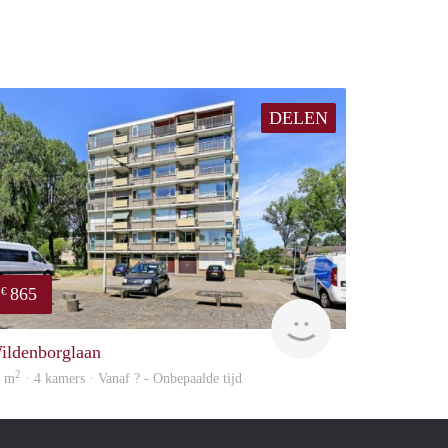
DELEN
865
€
rent
ildenborglaan
2
9 m
· 4 kamers · Vanaf ? - Onbepaalde tijd