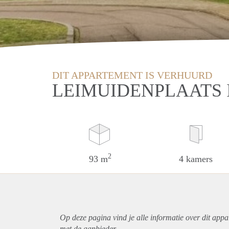
DIT APPARTEMENT IS VERHUURD
LEIMUIDENPLAATS
2
93 m
4 kamers
Op deze pagina vind je alle informatie over dit
appa
met de aanbieder.