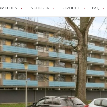
NMELDEN
INLOGGEN
GEZOCHT
FAQ
How to translate AppartementenArnhem!
Wat is AppartementenArnhem?
Hoeveel kost het om te reageren op een 
Wat is de privacyverklaring van Appart
Berekent AppartementenArnhem
makelaarsvergoeding/bemiddelingsvergoe
Alle veelgestelde vragen