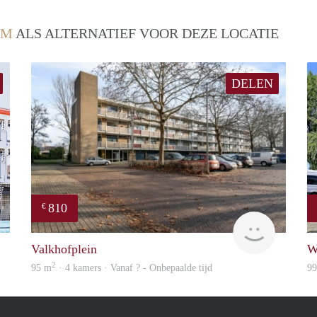
EM
ALS ALTERNATIEF VOOR DEZE LOCATIE
DELEN
810
€
verhuur
Woning
Valkhofplein
W
2
95 m
· 4 kamers · Vanaf ? - Onbepaalde tijd
9