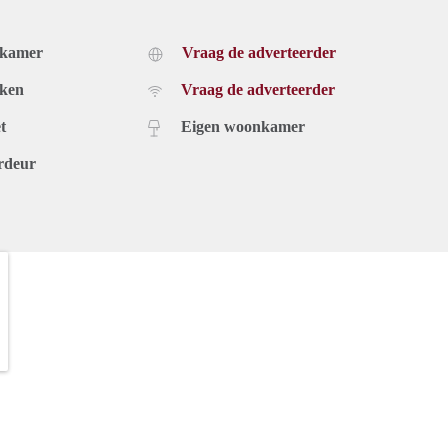
dkamer
Vraag de adverteerder
uken
Vraag de adverteerder
t
Eigen woonkamer
rdeur