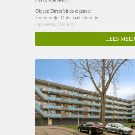
Object: Direct bij de eigenaar
Huurtermijn: Onbepaalde termijn
Oplevering: Zie foto
Inkomen eis: 2,8 x Bruto huur
Garantiestelling mogelijk: Ja
LEES MEER
Borg: 1 Maand
Bemiddeling kosten: Nee
Woningdelers toegestaan: Ja
Huisdieren toegestaan: Afhankelijk van de Eigenaar
Huurtoeslag grens: Nee
Geschikt voor studenten: Afhankelijk van de Eigena