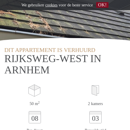
OK!
We gebruiken
cookies
voor de beste service
DIT APPARTEMENT IS VERHUURD
RIJKSWEG-WEST IN
ARNHEM
2
50 m
2 kamers
08
03