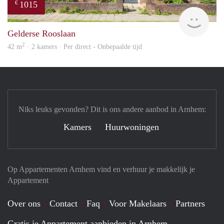
1015
€
verh
Gelderse Rooslaan
2
42 m
· 2 kamers · Per direct - Onbepaalde tijd
Niks leuks gevonden? Dit is ons andere aanbod in Arnhem:
Kamers
Huurwoningen
Op Appartementen Arnhem vind en verhuur je makkelijk je
Appartement
Over ons
Contact
Faq
Voor Makelaars
Partners
Gratis je Appartement aanbieden in Arnhem