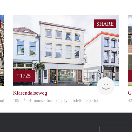
SHARE
1725
€
Verhome
verhuur
Klarendalseweg
G
2
iod
105 m
· 4 rooms · Immediately - Indefinite period
4