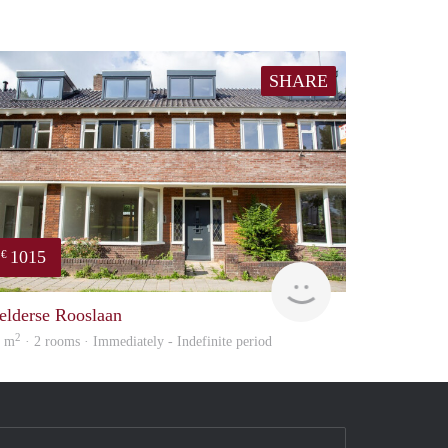
SHARE
1015
€
verhuur
elderse Rooslaan
2
2 m
· 2 rooms · Immediately - Indefinite period