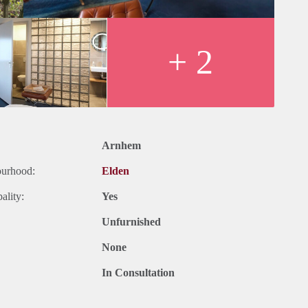
+ 2
Arnhem
ourhood:
Elden
ality:
Yes
Unfurnished
None
In Consultation