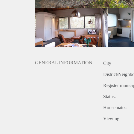
www.blinqmakelaars.nl
GENERAL INFORMATION
City
District/Neighb
Register municip
Status:
Housemates:
Viewing