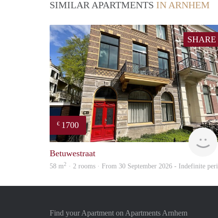
SIMILAR APARTMENTS
IN ARNHEM
SHARE
1700
€
Betuwestraat
2
58 m
· 2 rooms · From 30 September 2026 - Indefinite per
Find your Apartment on Apartments Arnhem