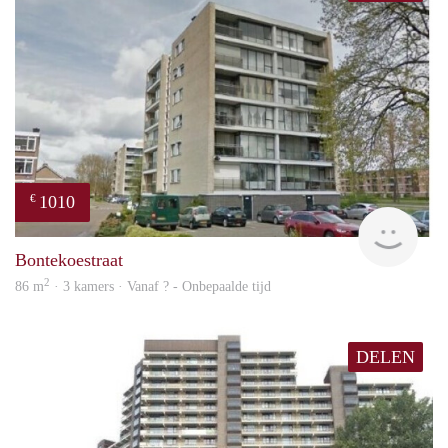
1010
€
finde
Bontekoestraat
2
86 m
· 3 kamers · Vanaf ? - Onbepaalde tijd
DELEN