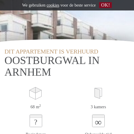
OK!
We gebruiken
cookies
voor de beste service
DIT APPARTEMENT IS VERHUURD
OOSTBURGWAL IN
ARNHEM
2
68 m
3 kamers
∞
?