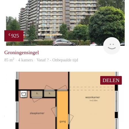
925
€
finde
Groningensingel
2
85 m
· 4 kamers · Vanaf ? - Onbepaalde tijd
DELEN