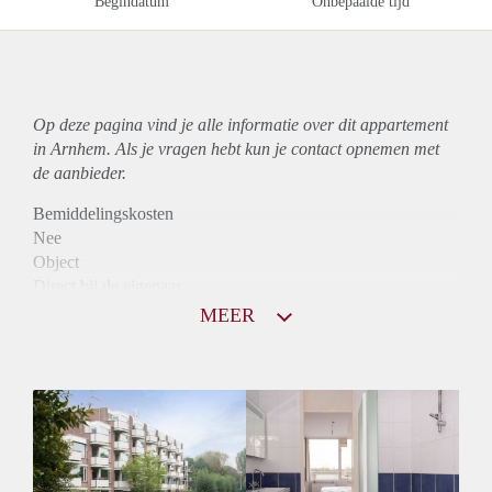
Begindatum
Onbepaalde tijd
Op deze pagina vind je alle informatie over dit
appartement
in Arnhem. Als je vragen hebt kun je contact opnemen met
de aanbieder.
Bemiddelingskosten
Nee
Object
Direct bij de eigenaar
Borg
MEER
900
Garantiestelling
Mogelijk
Huurtoeslag
Niet mogelijk
Inkomen eis
3,1 X Maandhuur Bruto