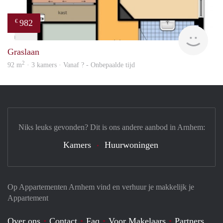
982
€
Woni
Graslaan
2
92 m
· 3 kamers · Vanaf ? - Onbepaalde tijd
Niks leuks gevonden? Dit is ons andere aanbod in Arnhem:
Kamers
Huurwoningen
Op Appartementen Arnhem vind en verhuur je makkelijk je
Appartement
Over ons
Contact
Faq
Voor Makelaars
Partners