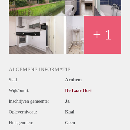
Huurtermijn
Onbepaalde termijn
Oplevering
Kaal
+ 1
ALGEMENE INFORMATIE
Stad
Arnhem
Wijk/buurt:
De Laar-Oost
Inschrijven gemeente:
Ja
Opleverniveau:
Kaal
Huisgenoten:
Geen