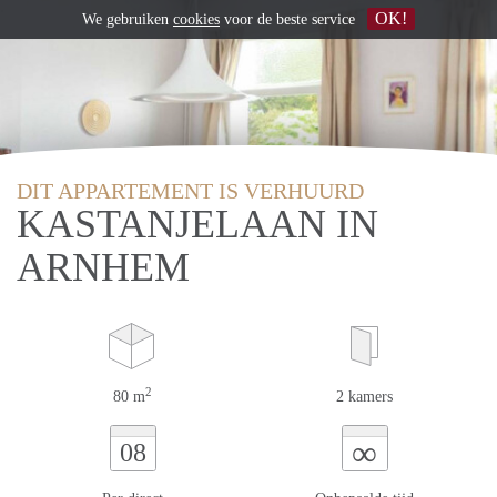
OK!
We gebruiken
cookies
voor de beste service
DIT APPARTEMENT IS VERHUURD
KASTANJELAAN IN
ARNHEM
2
80 m
2 kamers
∞
08