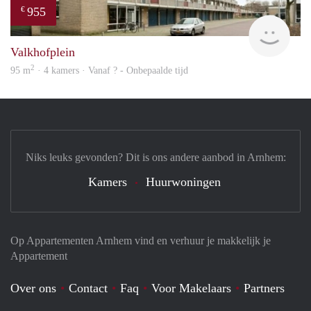
955
€
finde
Valkhofplein
2
95 m
· 4 kamers · Vanaf ? - Onbepaalde tijd
Niks leuks gevonden? Dit is ons andere aanbod in Arnhem:
Kamers
Huurwoningen
Op Appartementen Arnhem vind en verhuur je makkelijk je
Appartement
Over ons
Contact
Faq
Voor Makelaars
Partners