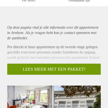
Per direct
Onbepaalde tijd
Op deze pagina vind je alle informatie over dit
appartement
in Arnhem. Als je vragen hebt kun je contact opnemen met
de aanbieder.
Per direckt te huur appartement op de tweede etage gelegen
geschikt voot twee personen zonder huisdieren de opgang
wordt gedeeld met meerdere personen het apartement bestaat
uit gang keuken woonkamer met berg kast doorgang slaap
kamer slaapkamer met dakterras douche bad en toilet .
LEES MEER MET EEN PAKKET!
De huur prijs exclusief is 850,00 euro eclusief
Geentelijkebelasting, energie, service kosten .De borg een
maand de huur.