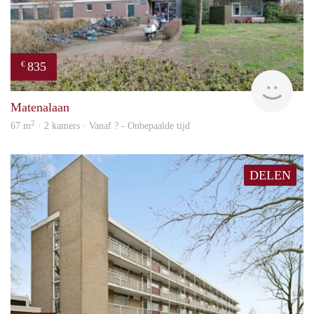
835
€
finde
Matenalaan
2
67 m
· 2 kamers · Vanaf ? - Onbepaalde tijd
DELEN