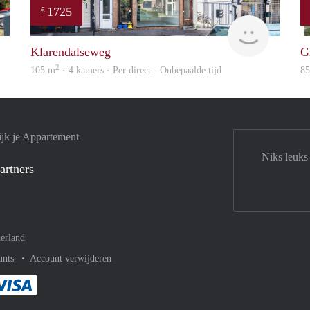
1725
€
Woning
verhuur
Klarendalseweg
G
2
105 m
· 4 kamers · Per direct - Onbepaalde tijd
8
jk je Appartement
Niks leuks
artners
erland
unts
Account verwijderen
met Paypal
kelijk af met Mastercard
ent gemakkelijk af met Meastro
Je rekent gemakkelijk af met Visa