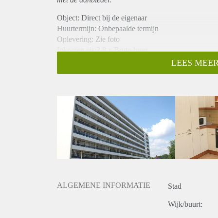
Object: Direct bij de eigenaar
Huurtermijn: Onbepaalde termijn
Oplevering: Zie foto
Inkomen eis:2,8 x Bruto huur
Garantiestelling mogelijk: Ja
LEES MEER
Borg: 1 Maand
Bemiddeling kosten: Nee
Woningdelers toegestaan: Ja
Huisdieren toegestaan: Afhankelijk van de Eigenaar
Huurtoeslag grens: Nee
Geschikt voor studenten: Afhankelijk van de Eigena
ALGEMENE INFORMATIE
Stad
Wijk/buurt: