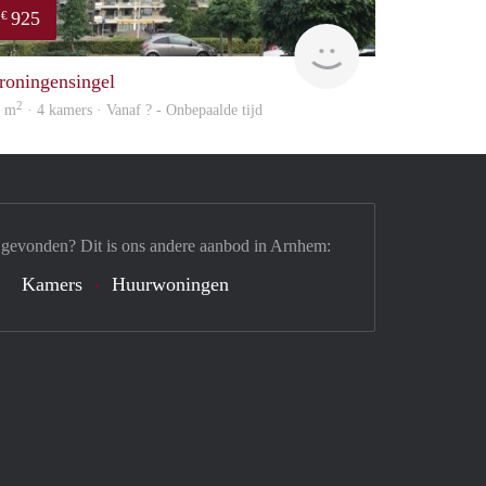
925
€
rent
roningensingel
2
5 m
· 4 kamers · Vanaf ? - Onbepaalde tijd
 gevonden? Dit is ons andere aanbod in Arnhem:
Kamers
Huurwoningen