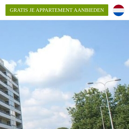
GRATIS JE APPARTEMENT AANBIEDEN
Appartement in Arnhem?
ementenArnhem?
ding?