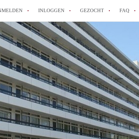
NMELDEN
INLOGGEN
GEZOCHT
FAQ
How to translate AppartementenArnhem!
Wat is AppartementenArnhem?
Hoeveel kost het om te reageren op een 
Wat is de privacyverklaring van Appart
Berekent AppartementenArnhem
makelaarsvergoeding/bemiddelingsvergoe
Alle veelgestelde vragen