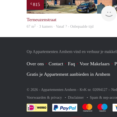
815
€
Terneuzenstraat
2
67 m
· 3 kamers · Vanaf ? - Onbepaalde tijd
Op Appartementen Arnhem vind en verhuur je makkeli
Over ons
Contact
Faq
Voor Makelaars
P
Gratis je Appartement aanbieden in Arnhem
© 2026 - Appartementen Arnhem - KvK nr. 02094127 –
Ned
Voorwaarden & privacy
Disclaimer
Spam & nep-acco
Je rekent gemakkelijk af 
Je rekent gemak
Je rek