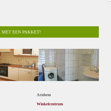
 MET EEN PAKKET!
ar
Arnhem
Winkelcentrum