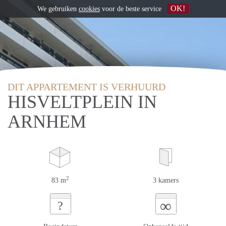
OK!
We gebruiken
cookies
voor de beste service
DIT APPARTEMENT IS VERHUURD
HISVELTPLEIN IN
ARNHEM
2
83 m
3 kamers
∞
?