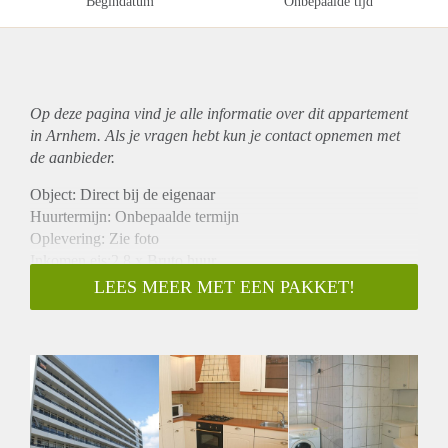
Begindatum
Onbepaalde tijd
Op deze pagina vind je alle informatie over dit
appartement
in Arnhem. Als je vragen hebt kun je contact opnemen met
de aanbieder.
Object: Direct bij de eigenaar
Huurtermijn: Onbepaalde termijn
Oplevering: Zie foto
Inkomen eis:2,8 x Bruto huur
Garantiestelling mogelijk: Ja
LEES MEER MET EEN PAKKET!
Borg: 1 Maand
Bemiddeling kosten: Nee
Woningdelers toegestaan: Ja
Huisdieren toegestaan: Afhankelijk van de Eigenaar
Huurtoeslag grens: Nee
Geschikt voor studenten: Afhankelijk van de Eigenaar