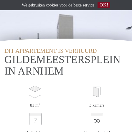
OK!
We gebruiken
cookies
voor de beste service
DIT APPARTEMENT IS VERHUURD
GILDEMEESTERSPLEIN
IN ARNHEM
2
81 m
3 kamers
∞
?