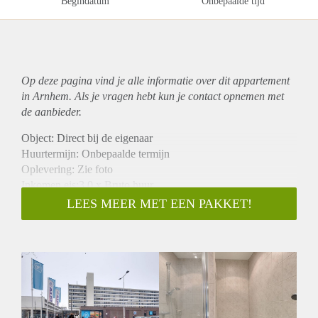
Begindatum
Onbepaalde tijd
Op deze pagina vind je alle informatie over dit
appartement
in Arnhem. Als je vragen hebt kun je contact opnemen met
de aanbieder.
Object: Direct bij de eigenaar
Huurtermijn: Onbepaalde termijn
Oplevering: Zie foto
Inkomen eis:3,0 x Bruto huur
Garantiestelling mogelijk: Ja
LEES MEER MET EEN PAKKET!
Borg: 1 Maand
Bemiddeling kosten: Nee
Woningdelers toegestaan: Ja
Huisdieren toegestaan: Afhankelijk van de Eigenaar
Huurtoeslag grens: Nee
Geschikt voor studenten: Afhankelijk van de Eigenaar