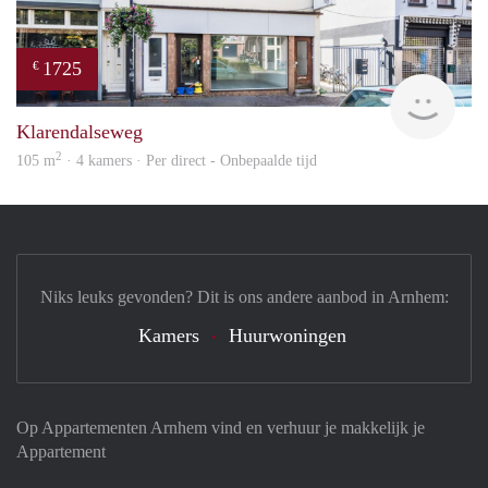
1725
€
verh
Klarendalseweg
2
105 m
· 4 kamers · Per direct - Onbepaalde tijd
Niks leuks gevonden? Dit is ons andere aanbod in Arnhem:
Kamers
Huurwoningen
Op Appartementen Arnhem vind en verhuur je makkelijk je
Appartement