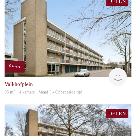
DELEN
955
€
finde
Valkhofplein
2
95 m
· 4 kamers · Vanaf ? - Onbepaalde tijd
DELEN