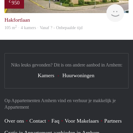
950
€
finde
Hakfortlaan
2
105 m
· 4 kamers · Vanaf ? - Onbepaalde tijd
Niks leuks gevonden? Dit is ons andere aanbod in Arnhem:
Kamers
Huurwoningen
Op Appartementen Arnhem vind en verhuur je makkelijk je
Appartement
Over ons
Contact
Faq
Voor Makelaars
Partners
Gratis je Appartement aanbieden in Arnhem