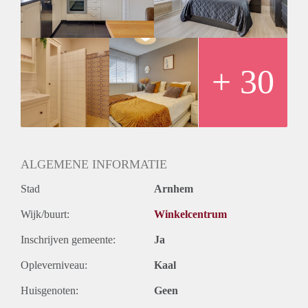
De locatie:
- Op 700 meter afstand van de verbindingsweg tussen de
A12 en de A15
- Binnen 7 minuten toegang tot snelweg A12 naar Utrecht
- Treinstation Presikhaaf op 13 minuten loopafstand
+ 30
- Winkelcentrum Presikhaaf op 3 minuten loopafstand
- Gelegen aan het einde van de galerij zodat er geen overlast
is van passerende andere bewoners
- Voldoende gratis parkeerplaatsen voor en achter het
gebouw
- Mooi wandelpark aan de overkant van de weg en
ALGEMENE INFORMATIE
bereikbaar via loopbrug
Stad
Arnhem
Wijk/buurt:
Winkelcentrum
Inschrijven gemeente:
Ja
Opleverniveau:
Kaal
Huisgenoten:
Geen