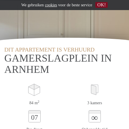
OK!
We gebruiken
cookies
voor de beste service
DIT APPARTEMENT IS VERHUURD
GAMERSLAGPLEIN IN
ARNHEM
2
84 m
3 kamers
∞
07