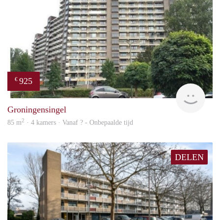
925
€
finde
Groningensingel
2
85 m
· 4 kamers · Vanaf ? - Onbepaalde tijd
DELEN