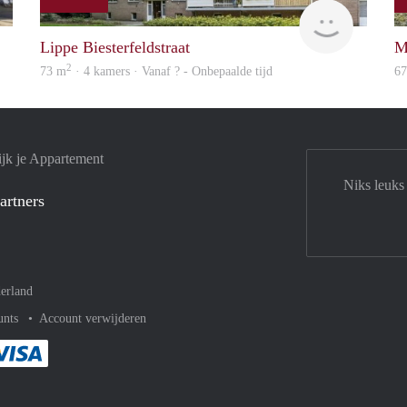
rent
rent
Lippe Biesterfeldstraat
M
2
73 m
· 4 kamers · Vanaf ? - Onbepaalde tijd
6
jk je Appartement
Niks leuks
artners
erland
unts
Account verwijderen
met Paypal
kelijk af met Mastercard
ent gemakkelijk af met Meastro
Je rekent gemakkelijk af met Visa