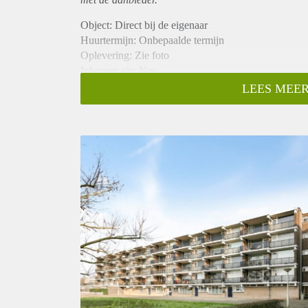
Object: Direct bij de eigenaar
Huurtermijn: Onbepaalde termijn
Oplevering: Zie foto
Inkomen eis: Nee
Garantiestelling mogelijk: Nee
LEES MEER
Borg: 1 Maand
Bemiddeling kosten: Nee
Woningdelers toegestaan: Nee
Huisdieren toegestaan: Afhankelijk van de Eigenaar
Huurtoeslag grens: Ja
Geschikt voor studenten: Afhankelijk van de Eigena