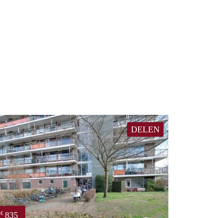
DELEN
835
€