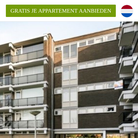
GRATIS JE APPARTEMENT AANBIEDEN
Appartement in Arnhem?
ementenArnhem?
ding?