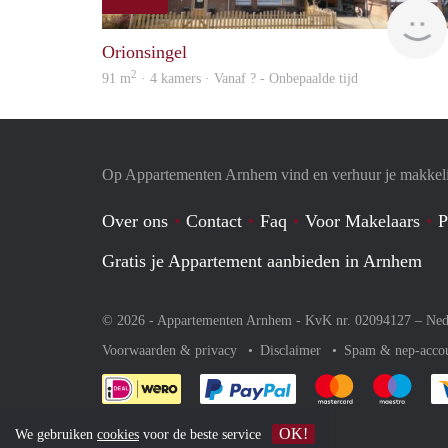
Orionsingel
2
91 m
· 4 kamers · Vanaf ? - Onbepaalde tijd
Op Appartementen Arnhem vind en verhuur je makkeli
Over ons
Contact
Faq
Voor Makelaars
P
Gratis je Appartement aanbieden in Arnhem
© 2026 - Appartementen Arnhem - KvK nr. 02094127 –
Ned
Voorwaarden & privacy
Disclaimer
Spam & nep-acco
Je rekent gemakkelijk af 
Je rekent gemak
Je rek
OK!
We gebruiken
cookies
voor de beste service