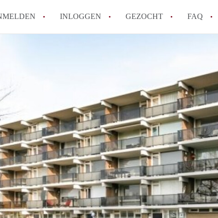
NMELDEN
INLOGGEN
GEZOCHT
FAQ
How to translate AppartementenArnhem!
Wat is AppartementenArnhem?
Hoeveel kost het om te reageren op een 
Wat is de privacyverklaring van Appart
Berekent AppartementenArnhem
makelaarsvergoeding/bemiddelingsvergoe
Alle veelgestelde vragen