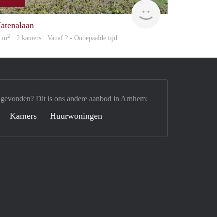
finder
atenalaan
2
7 m
· 2 kamers · Vanaf ? - Onbepaalde tijd
 gevonden? Dit is ons andere aanbod in Arnhem:
Kamers
Huurwoningen