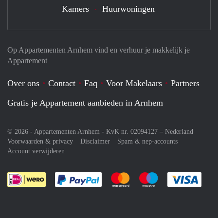
Kamers
Huurwoningen
Op Appartementen Arnhem vind en verhuur je makkelijk je
Appartement
Over ons
Contact
Faq
Voor Makelaars
Partners
Gratis je Appartement aanbieden in Arnhem
© 2026 - Appartementen Arnhem - KvK nr. 02094127 –
Nederland
Voorwaarden & privacy
Disclaimer
Spam & nep-accounts
Account verwijderen
Je rekent gemakkelijk af met Paypal
Je rekent gemakkelijk af met M
Je rekent gemakkelij
Je re