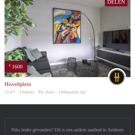
DELEN
1600
€
DG
Hisveltplein
2
53 m
· 3 kamers · Per direct - Onbepaalde tijd
Niks leuks gevonden? Dit is ons andere aanbod in Arnhem: