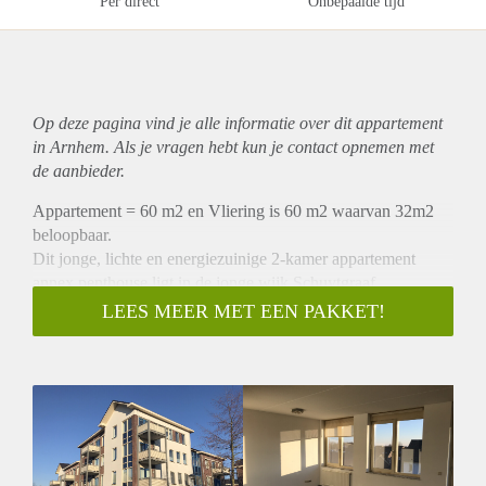
Per direct
Onbepaalde tijd
Op deze pagina vind je alle informatie over dit
appartement
in Arnhem. Als je vragen hebt kun je contact opnemen met
de aanbieder.
Appartement = 60 m2 en Vliering is 60 m2 waarvan 32m2
beloopbaar.
Dit jonge, lichte en energiezuinige 2-kamer appartement
annex penthouse ligt in de jonge wijk Schuytgraaf.
Het appartement, het bovenste in een klein complex, is
LEES MEER MET EEN PAKKET!
uitstekend en modern afgewerkt en daarom direct te
betrekken! Het complex is voorzien van een liftinstallatie en
het appartement beschikt over een eigen parkeerplaats direct
bij de entree van de woning.
Indeling appartementencomplex:
Gezamenlijke entree, bellenbord en brievenbussen, eigen
parkeerplaatsen, toegang tot de bergingen, trapopgang en lift.