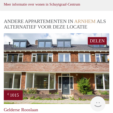
Meer informatie over wonen in Schuytgraaf-Centrum
ANDERE APPARTEMENTEN IN
ARNHEM
ALS
ALTERNATIEF VOOR DEZE LOCATIE
DELEN
1015
€
verh
Gelderse Rooslaan