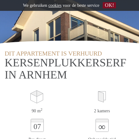
OK!
We gebruiken
cookies
voor de beste service
DIT APPARTEMENT IS VERHUURD
KERSENPLUKKERSERF
IN ARNHEM
2
90 m
2 kamers
∞
07