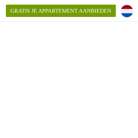
GRATIS JE APPARTEMENT AANBIEDEN
Appartement in Arnhem?
ementenArnhem?
ding?