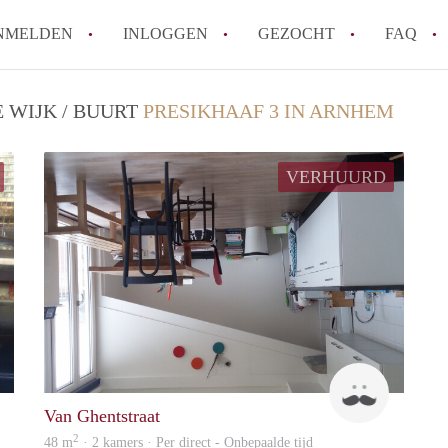
NMELDEN
INLOGGEN
GEZOCHT
FAQ
 WIJK / BUURT
PRESIKHAAF 3 IN ARNHEM
How to translate AppartementenArnhem!
Wat is AppartementenArnhem?
VERHUURD
Hoeveel kost het om te reageren op een 
Wat is de privacyverklaring van Appart
Berekent AppartementenArnhem
makelaarsvergoeding/bemiddelingsvergoe
Alle veelgestelde vragen
civici9@hotmail.com
Bas
Van Ghentstraat
2
48 m
· 2 kamers · Per direct - Onbepaalde tijd