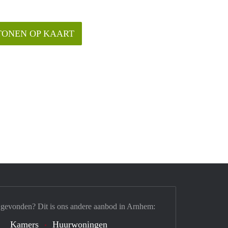
TONEN OP KAART
 gevonden? Dit is ons andere aanbod in Arnhem:
Kamers
Huurwoningen