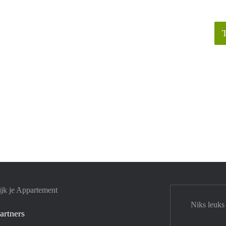
jk je Appartement
Niks leuks
artners