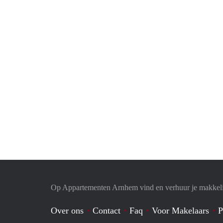
Op Appartementen Arnhem vind en verhuur je makkeli
Over ons
Contact
Faq
Voor Makelaars
P