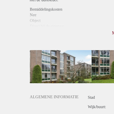
Bemiddelingskosten
Nee
Object
Direct bij de eigenaar
Borg
940
Garantiestelling
Mogelijk
Huurtoeslag
Niet mogelijk
Inkomen eis
3,3 X Maandhuur Bruto
Huurtermijn
Onbepaalde termijn
Oplevering
Kaal
ALGEMENE INFORMATIE
Stad
Wijk/buurt: