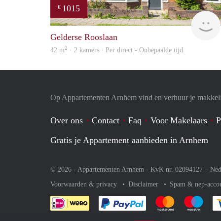
1015
€
Gelderse Rooslaan
2
42 m
· 2 kamers · Per direct - Onbepaalde tijd
Op Appartementen Arnhem vind en verhuur je makkeli
Over ons
Contact
Faq
Voor Makelaars
P
Gratis je Appartement aanbieden in Arnhem
© 2026 - Appartementen Arnhem - KvK nr. 02094127 –
Ned
Voorwaarden & privacy
Disclaimer
Spam & nep-acco
Je rekent gemakkelijk af 
Je rekent gemak
Je rek