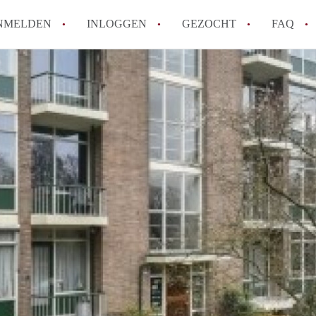
NMELDEN
INLOGGEN
GEZOCHT
FAQ
How to translate AppartementenArnhem!
Wat is AppartementenArnhem?
Hoeveel kost het om te reageren op een 
Wat is de privacyverklaring van Appart
Berekent AppartementenArnhem
makelaarsvergoeding/bemiddelingsvergoe
Alle veelgestelde vragen