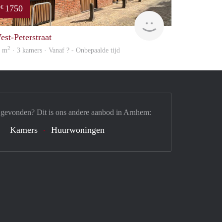
1750
€
Verhome
est-Peterstraat
2
5 m
· 3 kamers · Vanaf ? - Onbepaalde tijd
 gevonden? Dit is ons andere aanbod in Arnhem:
Kamers
Huurwoningen