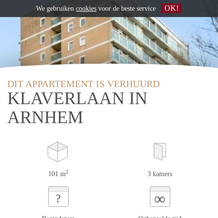
OK!
We gebruiken
cookies
voor de beste service
DIT APPARTEMENT IS VERHUURD
KLAVERLAAN IN
ARNHEM
2
101 m
3 kamers
∞
?