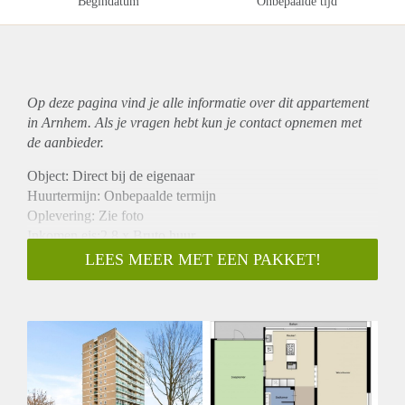
Begindatum
Onbepaalde tijd
Op deze pagina vind je alle informatie over dit
appartement
in Arnhem. Als je vragen hebt kun je contact opnemen met
de aanbieder.
Object: Direct bij de eigenaar
Huurtermijn: Onbepaalde termijn
Oplevering: Zie foto
Inkomen eis:2,8 x Bruto huur
Garantiestelling mogelijk: Ja
LEES MEER MET EEN PAKKET!
Borg: 1 Maand
Bemiddeling kosten: Nee
Woningdelers toegestaan: Ja
Huisdieren toegestaan: Afhankelijk van de Eigenaar
Huurtoeslag grens: Nee
Geschikt voor studenten: Afhankelijk van de Eigenaar