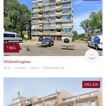
865
€
rent
Wildenborglaan
2
99 m
· 4 kamers · Vanaf ? - Onbepaalde tijd
DELEN