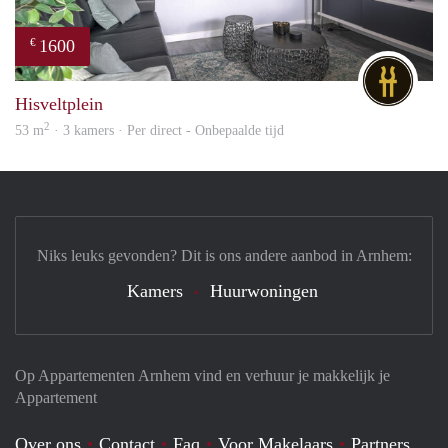
1600
€
DG
Hisveltplein
2
53 m
· 3 kamers · Per direct - Onbepaalde tijd
Niks leuks gevonden? Dit is ons andere aanbod in Arnhem:
Kamers
Huurwoningen
Op Appartementen Arnhem vind en verhuur je makkelijk je
Appartement
Over ons
Contact
Faq
Voor Makelaars
Partners