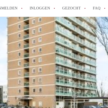
NMELDEN
INLOGGEN
GEZOCHT
FAQ
How to translate AppartementenArnhem!
Wat is AppartementenArnhem?
Hoeveel kost het om te reageren op een 
Wat is de privacyverklaring van Appart
Berekent AppartementenArnhem
makelaarsvergoeding/bemiddelingsvergoe
Alle veelgestelde vragen