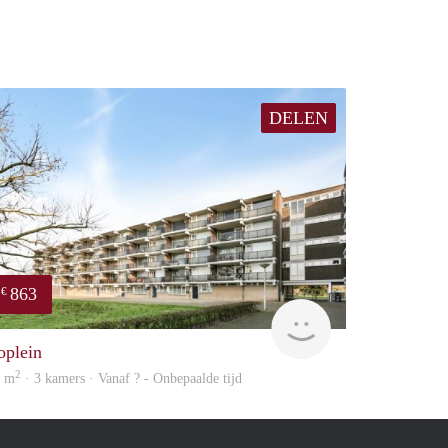
DELEN
863
€
finder
oplein
2
7 m
· 3 kamers · Vanaf ? - Onbepaalde tijd