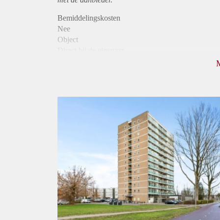
Bemiddelingskosten
Nee
Object
Direct bij de eigenaar
Borg
900
Garantiestelling
Mogelijk
Huurtoeslag
Niet mogelijk
Inkomen eis
3,1 X Maandhuur Bruto
Huurtermijn
Onbepaalde termijn
Oplevering
Kaal