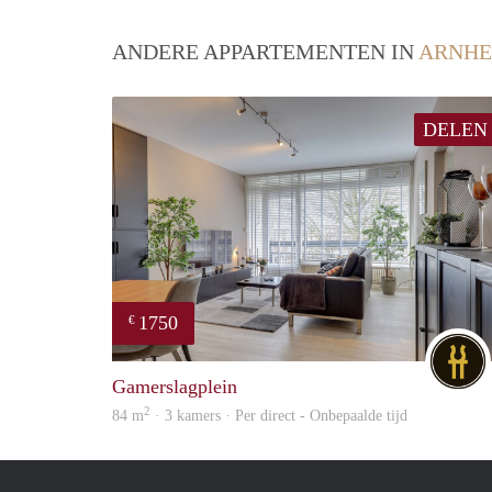
ANDERE APPARTEMENTEN IN
ARNH
DELEN
1750
€
Gamerslagplein
2
84 m
· 3 kamers · Per direct - Onbepaalde tijd