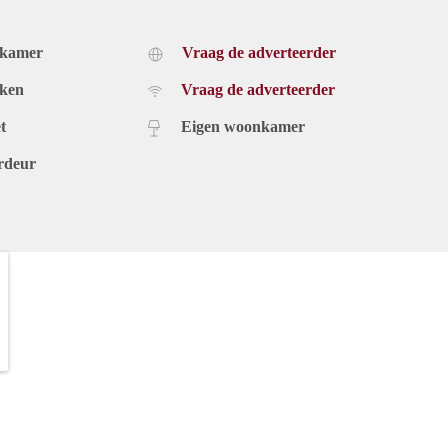
dkamer
Vraag de adverteerder
uken
Vraag de adverteerder
t
Eigen woonkamer
rdeur