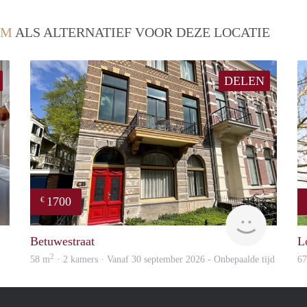
EM
ALS ALTERNATIEF VOOR DEZE LOCATIE
DELEN
1700
€
DG
Verhome
Betuwestraat
L
2
58 m
· 2 kamers · Vanaf 30 september 2026 - Onbepaalde tijd
6