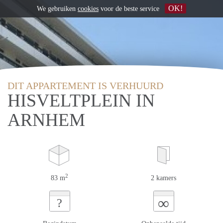
OK!
We gebruiken
cookies
voor de beste service
DIT APPARTEMENT IS VERHUURD
HISVELTPLEIN IN
ARNHEM
2
83 m
2 kamers
∞
?