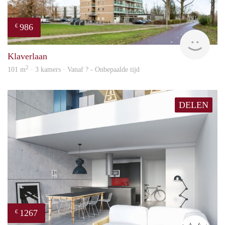
986
€
finde
Klaverlaan
2
101 m
· 3 kamers · Vanaf ? - Onbepaalde tijd
DELEN
1267
€
mVx