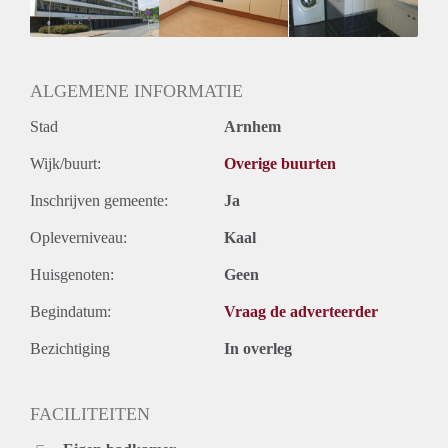
Huurtermijn
Onbepaalde termijn
Oplevering
Kaal
ALGEMENE INFORMATIE
Stad
Arnhem
Wijk/buurt:
Overige buurten
Inschrijven gemeente:
Ja
Opleverniveau:
Kaal
Huisgenoten:
Geen
Begindatum:
Vraag de adverteerder
Bezichtiging
In overleg
FACILITEITEN