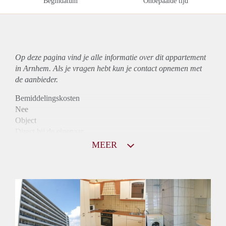
Begindatum
Onbepaalde tijd
Op deze pagina vind je alle informatie over dit
appartement
in Arnhem. Als je vragen hebt kun je contact opnemen met
de aanbieder.
Bemiddelingskosten
Nee
Object
Direct bij de eigenaar
Borg
MEER
870
Garantiestelling
Niet mogelijk
Huurtoeslag
Mogelijk
Inkomen eis
N.V.T.