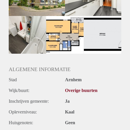
Huurtermijn
Onbepaalde termijn
Oplevering
Kaal
ALGEMENE INFORMATIE
Stad
Arnhem
Wijk/buurt:
Overige buurten
Inschrijven gemeente:
Ja
Opleverniveau:
Kaal
Huisgenoten:
Geen