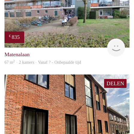
835
€
finde
Matenalaan
2
67 m
· 2 kamers · Vanaf ? - Onbepaalde tijd
DELEN