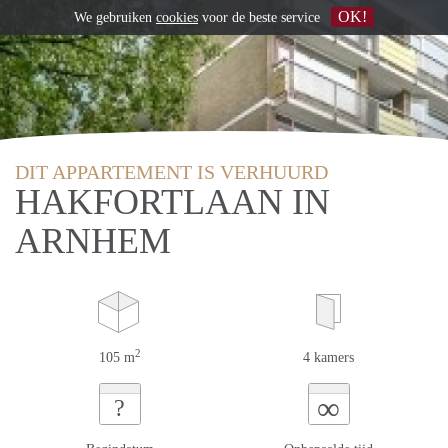
OK!
We gebruiken
cookies
voor de beste service
DIT APPARTEMENT IS VERHUURD
HAKFORTLAAN IN
ARNHEM
2
105 m
4 kamers
∞
?