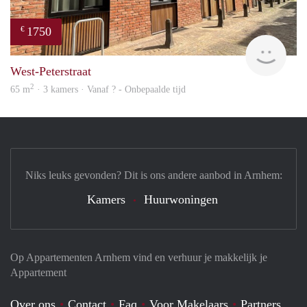
1750
€
Verh
West-Peterstraat
2
65 m
· 3 kamers · Vanaf ? - Onbepaalde tijd
Niks leuks gevonden? Dit is ons andere aanbod in Arnhem:
Kamers
Huurwoningen
Op Appartementen Arnhem vind en verhuur je makkelijk je
Appartement
Over ons
Contact
Faq
Voor Makelaars
Partners