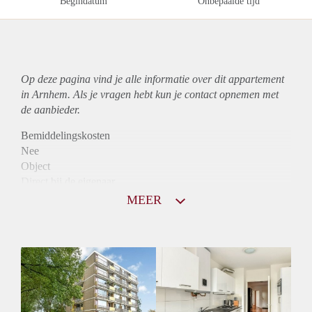
Begindatum
Onbepaalde tijd
Op deze pagina vind je alle informatie over dit
appartement
in Arnhem. Als je vragen hebt kun je contact opnemen met
de aanbieder.
Bemiddelingskosten
Nee
Object
Direct bij de eigenaar
Borg
MEER
975
Garantiestelling
Mogelijk
Huurtoeslag
Niet mogelijk
Inkomen eis
3,2 X Maandhuur Bruto