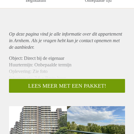
Begindatum
Onbepaalde tijd
Op deze pagina vind je alle informatie over dit
appartement
in Arnhem. Als je vragen hebt kun je contact opnemen met
de aanbieder.
Object: Direct bij de eigenaar
Huurtermijn: Onbepaalde termijn
Oplevering: Zie foto
Inkomen eis: 2,6 x Bruto huur
Garantiestelling mogelijk: Ja
LEES MEER MET EEN PAKKET!
Borg: 1 Maand
Bemiddeling kosten: Nee
Woningdelers toegestaan: Ja
Huisdieren toegestaan: Afhankelijk van de Eigenaar
Huurtoeslag grens: Nee
Geschikt voor studenten: Afhankelijk van de Eigenaar