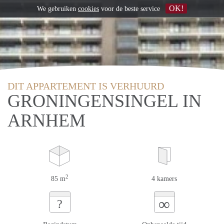
OK!
We gebruiken
cookies
voor de beste service
DIT APPARTEMENT IS VERHUURD
GRONINGENSINGEL IN
ARNHEM
2
85 m
4 kamers
∞
?