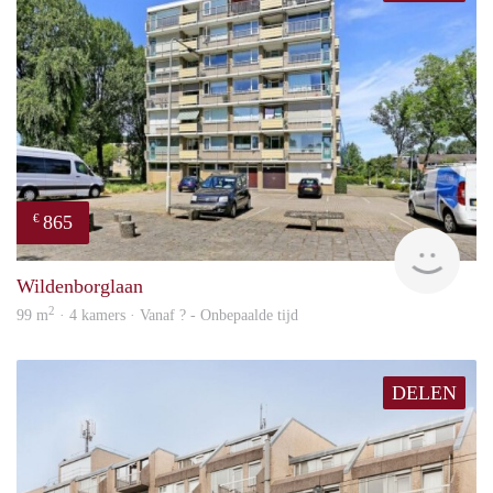
865
€
rent
Wildenborglaan
2
99 m
· 4 kamers · Vanaf ? - Onbepaalde tijd
DELEN