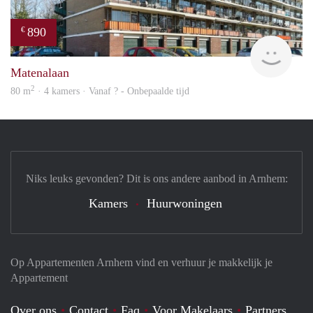
890
€
Woni
Matenalaan
2
80 m
· 4 kamers · Vanaf ? - Onbepaalde tijd
Niks leuks gevonden? Dit is ons andere aanbod in Arnhem:
Kamers
Huurwoningen
Op Appartementen Arnhem vind en verhuur je makkelijk je
Appartement
Over ons
Contact
Faq
Voor Makelaars
Partners